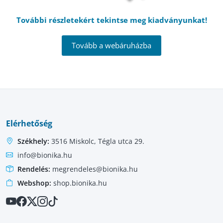
További részletekért tekintse meg
kiadványunkat!
Tovább a webáruházba
Elérhetőség
Székhely:
3516 Miskolc, Tégla utca 29.
info@bionika.hu
Rendelés:
megrendeles@bionika.hu
Webshop:
shop.bionika.hu