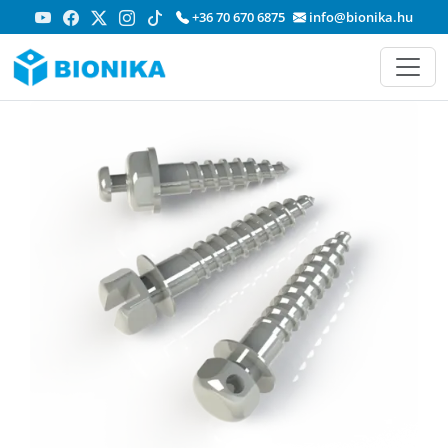
+36 70 670 6875
info@bionika.hu