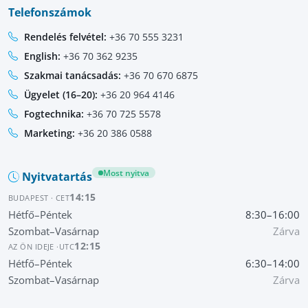
Telefonszámok
Rendelés felvétel:
+36 70 555 3231
English:
+36 70 362 9235
Szakmai tanácsadás:
+36 70 670 6875
Ügyelet (16–20):
+36 20 964 4146
Fogtechnika:
+36 70 725 5578
Marketing:
+36 20 386 0588
Most nyitva
Nyitvatartás
14:15
BUDAPEST · CET
Hétfő–Péntek
8:30–16:00
Szombat–Vasárnap
Zárva
12:15
AZ ÖN IDEJE ·
UTC
Hétfő–Péntek
6:30–14:00
Szombat–Vasárnap
Zárva