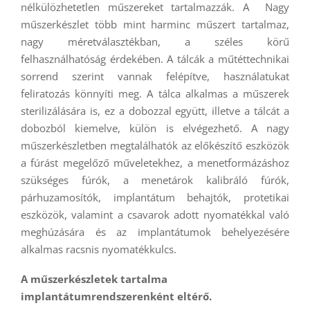
nélkülözhetetlen műszereket tartalmazzák. A Nagy
műszerkészlet több mint harminc műszert tartalmaz,
nagy méretválasztékban, a széles körű
felhasználhatóság érdekében. A tálcák a műtéttechnikai
sorrend szerint vannak felépítve, használatukat
feliratozás könnyíti meg. A tálca alkalmas a műszerek
sterilizálására is, ez a dobozzal együtt, illetve a tálcát a
dobozból kiemelve, külön is elvégezhető. A nagy
műszerkészletben megtalálhatók az előkészítő eszközök
a fúrást megelőző műveletekhez, a menetformázáshoz
szükséges fúrók, a menetárok kalibráló fúrók,
párhuzamosítók, implantátum behajtók, protetikai
eszközök, valamint a csavarok adott nyomatékkal való
meghúzására és az implantátumok behelyezésére
alkalmas racsnis nyomatékkulcs.
A műszerkészletek tartalma
implantátumrendszerenként eltérő.