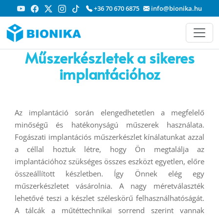
+36 70 670 6875
info@bionika.hu
Műszerkészletek a sikeres
implantációhoz
Az implantáció során elengedhetetlen a megfelelő
minőségű és hatékonyságú műszerek használata.
Fogászati implantációs műszerkészlet kínálatunkat azzal
a céllal hoztuk létre, hogy Ön megtalálja az
implantációhoz szükséges összes eszközt egyetlen, előre
összeállított készletben. Így Önnek elég egy
műszerkészletet vásárolnia. A nagy méretválaszték
lehetővé teszi a készlet széleskörű felhasználhatóságát.
A tálcák a műtéttechnikai sorrend szerint vannak