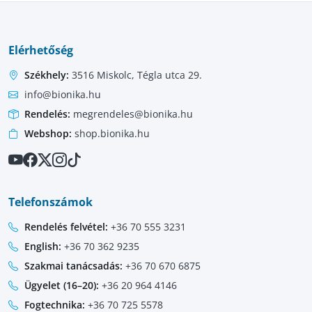
Elérhetőség
Székhely:
3516 Miskolc, Tégla utca 29.
info@bionika.hu
Rendelés:
megrendeles@bionika.hu
Webshop:
shop.bionika.hu
Telefonszámok
Rendelés felvétel:
+36 70 555 3231
English:
+36 70 362 9235
Szakmai tanácsadás:
+36 70 670 6875
Ügyelet (16–20):
+36 20 964 4146
Fogtechnika:
+36 70 725 5578