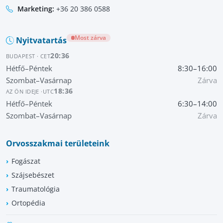
Marketing:
+36 20 386 0588
Most zárva
Nyitvatartás
20:36
BUDAPEST · CET
Hétfő–Péntek
8:30–16:00
Szombat–Vasárnap
Zárva
18:36
AZ ÖN IDEJE ·
UTC
Hétfő–Péntek
6:30–14:00
Szombat–Vasárnap
Zárva
Orvosszakmai területeink
Fogászat
Szájsebészet
Traumatológia
Ortopédia