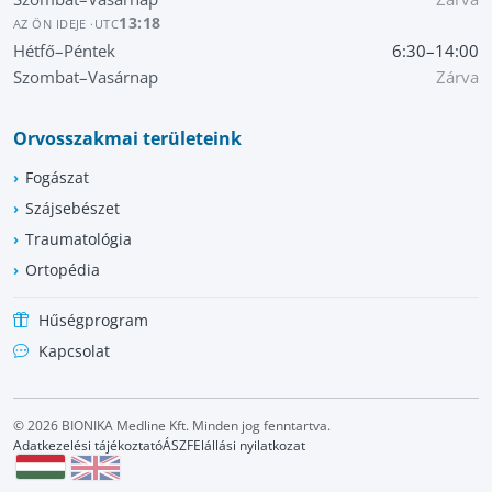
13:18
AZ ÖN IDEJE ·
UTC
Hétfő–Péntek
6:30–14:00
Szombat–Vasárnap
Zárva
Orvosszakmai területeink
Fogászat
Szájsebészet
Traumatológia
Ortopédia
Hűségprogram
Kapcsolat
© 2026 BIONIKA Medline Kft. Minden jog fenntartva.
Adatkezelési tájékoztató
ÁSZF
Elállási nyilatkozat