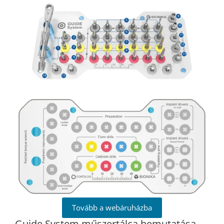
Tovább a webáruházba
Guide System műszertálca bemutatása