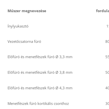
Műszer megnevezése
fordul
Ínylyukasztó
1
Vezetőcsatorna fúró
8
Előfúró és menetfészek fúró Ø 3,3 mm
5
Előfúró és menetfészek fúró Ø 3,8 mm
5
Előfúró és menetfészek fúró Ø 4,3 mm
4
Menetfészek fúró kortikális csonthoz
3