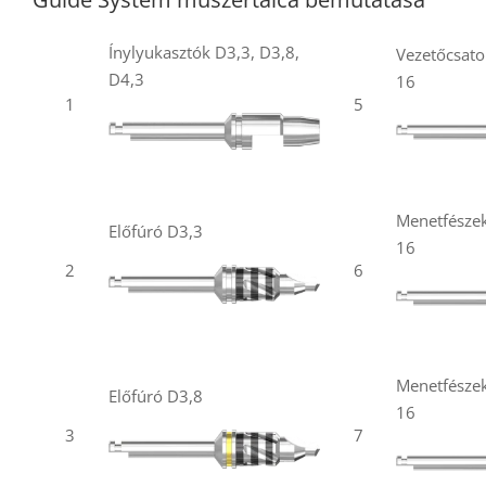
Ínylyukasztók D3,3, D3,8,
Vezetőcsato
D4,3
16
1
5
Menetfészek
Előfúró D3,3
16
2
6
Menetfészek
Előfúró D3,8
16
3
7