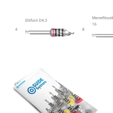
Menetfészek
Előfúró D4,3
16
4
8