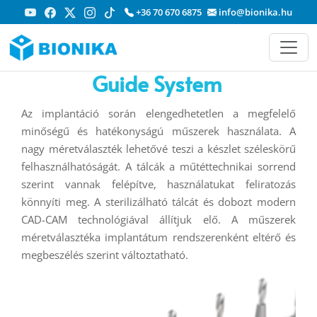
+36 70 670 6875
info@bionika.hu
Guide System
Az implantáció során elengedhetetlen a megfelelő
minőségű és hatékonyságú műszerek használata. A
nagy méretválaszték lehetővé teszi a készlet széleskörű
felhasználhatóságát. A tálcák a műtéttechnikai sorrend
szerint vannak felépítve, használatukat feliratozás
könnyíti meg. A sterilizálható tálcát és dobozt modern
CAD-CAM technológiával állítjuk elő. A műszerek
méretválasztéka implantátum rendszerenként eltérő és
megbeszélés szerint változtatható.