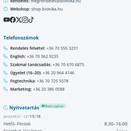
Rendelés:
megrendeles@bionika.hu
Webshop:
shop.bionika.hu
Telefonszámok
Rendelés felvétel:
+36 70 555 3231
English:
+36 70 362 9235
Szakmai tanácsadás:
+36 70 670 6875
Ügyelet (16–20):
+36 20 964 4146
Fogtechnika:
+36 70 725 5578
Marketing:
+36 20 386 0588
Most nyitva
Nyitvatartás
15:18
BUDAPEST · CET
Hétfő–Péntek
8:30–16:00
Szombat–Vasárnap
Zárva