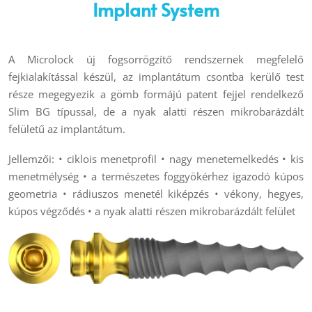
Implant System
A Microlock új fogsorrögzítő rendszernek megfelelő
fejkialakítással készül, az implantátum csontba kerülő test
része megegyezik a gömb formájú patent fejjel rendelkező
Slim BG típussal, de a nyak alatti részen mikrobarázdált
felületű az implantátum.
Jellemzői: • ciklois menetprofil • nagy menetemelkedés • kis
menetmélység • a természetes foggyökérhez igazodó kúpos
geometria • rádiuszos menetél kiképzés • vékony, hegyes,
kúpos végződés • a nyak alatti részen mikrobarázdált felület