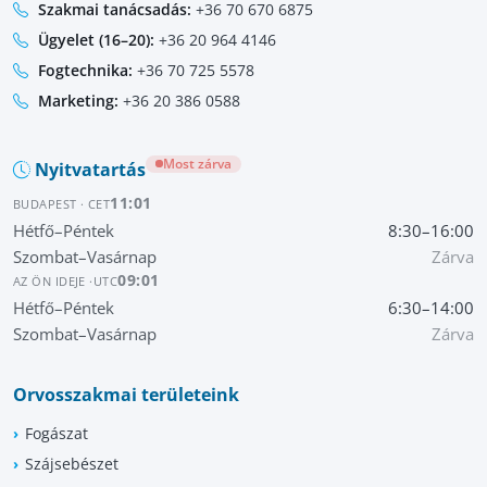
Szakmai tanácsadás:
+36 70 670 6875
Ügyelet (16–20):
+36 20 964 4146
Fogtechnika:
+36 70 725 5578
Marketing:
+36 20 386 0588
Most zárva
Nyitvatartás
11:01
BUDAPEST · CET
Hétfő–Péntek
8:30–16:00
Szombat–Vasárnap
Zárva
09:01
AZ ÖN IDEJE ·
UTC
Hétfő–Péntek
6:30–14:00
Szombat–Vasárnap
Zárva
Orvosszakmai területeink
Fogászat
Szájsebészet