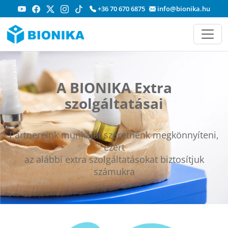
+36 70 670 6875
info@bionika.hu
A BIONIKA Extra
szolgáltatásai
Partnereink munkáját szeretnénk megkönnyíteni,
ezért
az alábbi extra szolgáltatásokat biztosítjuk
számukra