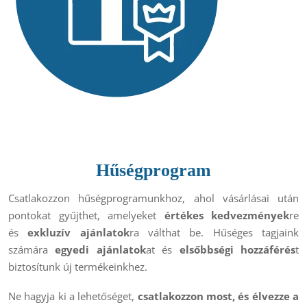
Hűségprogram
Csatlakozzon hűségprogramunkhoz, ahol vásárlásai után
pontokat gyűjthet, amelyeket
értékes kedvezmények
re
és
exkluzív ajánlatok
ra válthat be. Hűséges tagjaink
számára
egyedi ajánlatok
at és
elsőbbségi hozzáférés
t
biztosítunk új termékeinkhez.
Ne hagyja ki a lehetőséget,
csatlakozzon most, és élvezze a