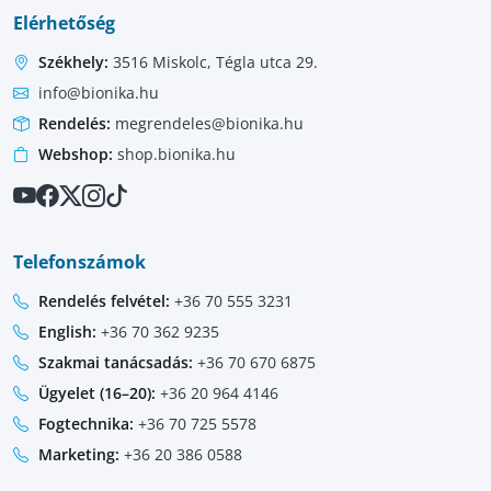
Elérhetőség
Székhely:
3516 Miskolc, Tégla utca 29.
info@bionika.hu
Rendelés:
megrendeles@bionika.hu
Webshop:
shop.bionika.hu
Telefonszámok
Rendelés felvétel:
+36 70 555 3231
English:
+36 70 362 9235
Szakmai tanácsadás:
+36 70 670 6875
Ügyelet (16–20):
+36 20 964 4146
Fogtechnika:
+36 70 725 5578
Marketing:
+36 20 386 0588