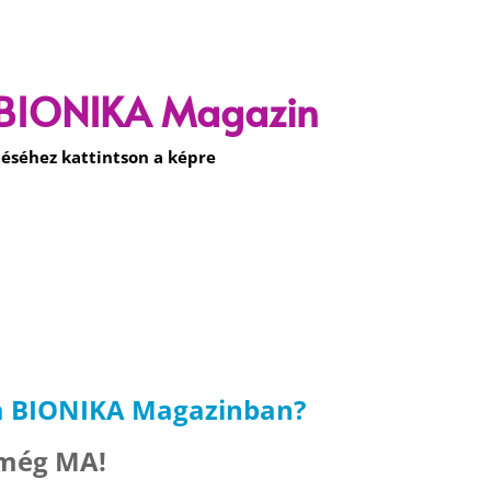
 BIONIKA Magazin
éséhez kattintson a képre
a BIONIKA Magazinban?
 még MA!