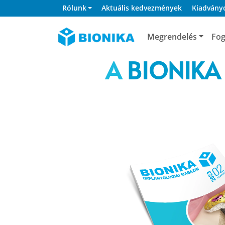
Rólunk
Aktuális kedvezmények
Kiadvány
Megrendelés
Fog
A
BIONIKA