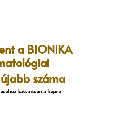
ent a
BIONIKA
matológiai
egújabb száma
éséhez kattintson a képre