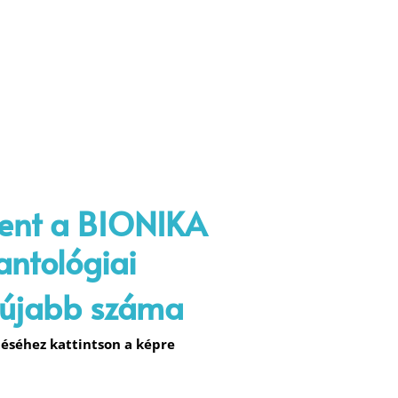
ent a
BIONIKA
antológiai
gújabb száma
éséhez kattintson a képre