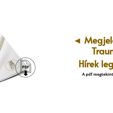
◄ Megjel
Trau
Hírek l
A pdf megtekint