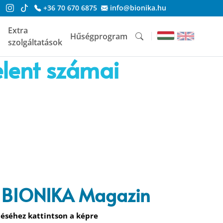
+36 70 670 6875
info@bionika.hu
Extra
Hűségprogram
szolgáltatások
lent számai
 BIONIKA Magazin
éséhez kattintson a képre