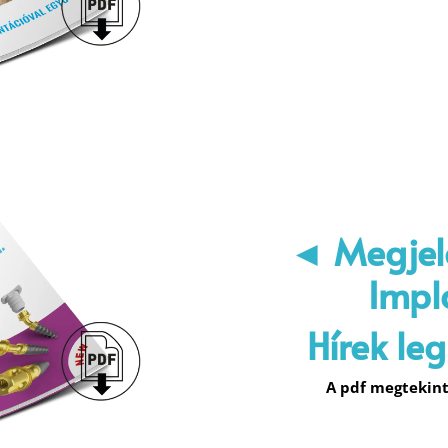
◄ Megjel
Impl
Hírek le
A pdf megtekint