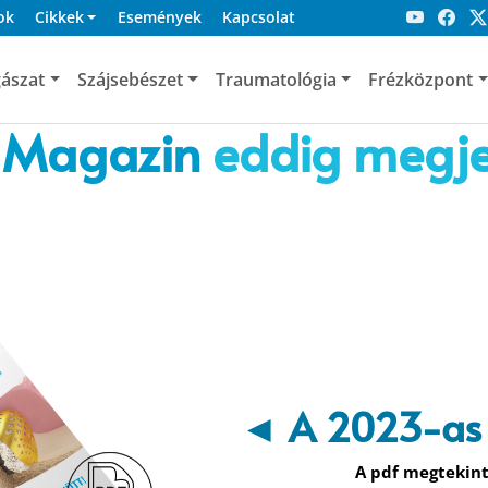
ok
Cikkek
Események
Kapcsolat
ászat
Szájsebészet
Traumatológia
Frézközpont
 Magazin
eddig megje
◄ A 2023-as
A pdf megtekint