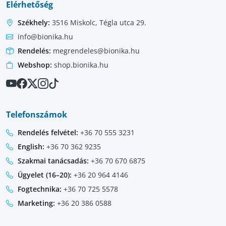
Elérhetőség
Székhely:
3516 Miskolc, Tégla utca 29.
info@bionika.hu
Rendelés:
megrendeles@bionika.hu
Webshop:
shop.bionika.hu
Telefonszámok
Rendelés felvétel:
+36 70 555 3231
English:
+36 70 362 9235
Szakmai tanácsadás:
+36 70 670 6875
Ügyelet (16–20):
+36 20 964 4146
Fogtechnika:
+36 70 725 5578
Marketing:
+36 20 386 0588