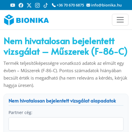
+36 70 670 6875
info@bionika.hu
Nem hivatalosan bejelentett
vizsgálat – Műszerek (F-86-C)
Termék teljesítőképességre vonatkozó adatok az elmúlt egy
évben – Műszerek (F-86-C). Pontos számadatok hiányában
becsült érték is megadható (ha nem releváns a kérdés, kérjük
hagyja üresen).
Nem hivatalosan bejelentett vizsgálat alapadatok
Partner cég: