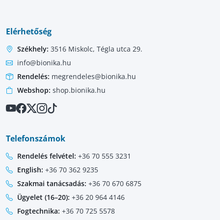
Elérhetőség
Székhely:
3516 Miskolc, Tégla utca 29.
info@bionika.hu
Rendelés:
megrendeles@bionika.hu
Webshop:
shop.bionika.hu
Telefonszámok
Rendelés felvétel:
+36 70 555 3231
English:
+36 70 362 9235
Szakmai tanácsadás:
+36 70 670 6875
Ügyelet (16–20):
+36 20 964 4146
Fogtechnika:
+36 70 725 5578