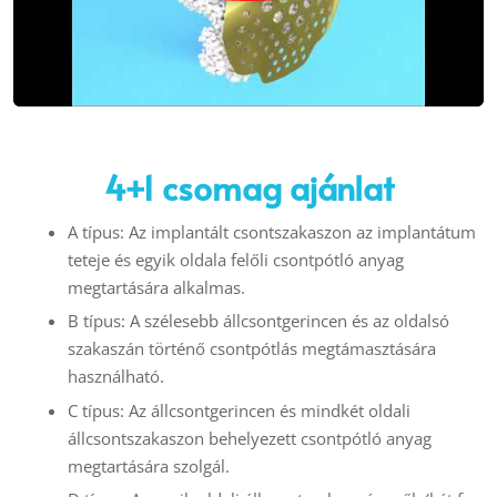
4+1 csomag ajánlat
A típus: Az implantált csontszakaszon az implantátum
teteje és egyik oldala felőli csontpótló anyag
megtartására alkalmas.
B típus: A szélesebb állcsontgerincen és az oldalsó
szakaszán történő csontpótlás megtámasztására
használható.
C típus: Az állcsontgerincen és mindkét oldali
állcsontszakaszon behelyezett csontpótló anyag
megtartására szolgál.