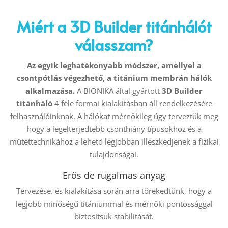
Miért a 3D Builder titánhálót
válasszam?
Az egyik leghatékonyabb módszer, amellyel a
csontpótlás végezhető, a titánium membrán hálók
alkalmazása.
A BIONIKA által gyártott
3D Builder
titánháló
4 féle formai kialakításban áll rendelkezésére
felhasználóinknak. A hálókat mérnökileg úgy terveztük meg
hogy a legelterjedtebb csonthiány típusokhoz és a
műtéttechnikához a lehető legjobban illeszkedjenek a fizikai
tulajdonságai.
Erős de rugalmas anyag
Tervezése. és kialakítása során arra törekedtünk, hogy a
legjobb minőségű titániummal és mérnöki pontossággal
biztosítsuk stabilitását.