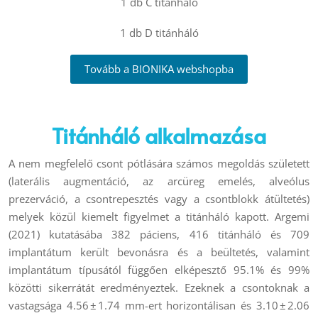
1 db C titánháló
1 db D
titánháló
Tovább a BIONIKA webshopba
Titánháló alkalmazása
A nem megfelelő csont pótlására számos megoldás született
(laterális augmentáció, az arcüreg emelés, alveólus
prezerváció, a csontrepesztés vagy a csontblokk átültetés)
melyek közül kiemelt figyelmet a titánháló kapott. Argemi
(2021) kutatásába 382 páciens, 416 titánháló és 709
implantátum került bevonásra és a beültetés, valamint
implantátum típusától függően elképesztő 95.1% és 99%
közötti sikerrátát eredményeztek. Ezeknek a csontoknak a
vastagsága 4.56 ± 1.74 mm-ert horizontálisan és 3.10 ± 2.06