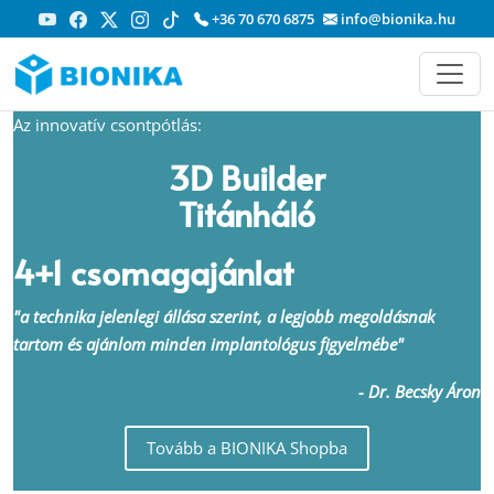
+36 70 670 6875
info@bionika.hu
Az innovatív csontpótlás:
3D Builder
Titánháló
4+1 csomagajánlat
"a technika jelenlegi állása szerint, a legjobb megoldásnak
tartom és ajánlom minden implantológus figyelmébe"
- Dr. Becsky Áron
Tovább a BIONIKA Shopba