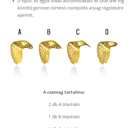
D típus: Az egyik oldali állcsontszakasz és szűk (két fog
közötti) gerincen történő csontpótló anyag rögzítésére
ajánlott.
A csomag tartalma:
2 db A titánháló
1 db B titánháló