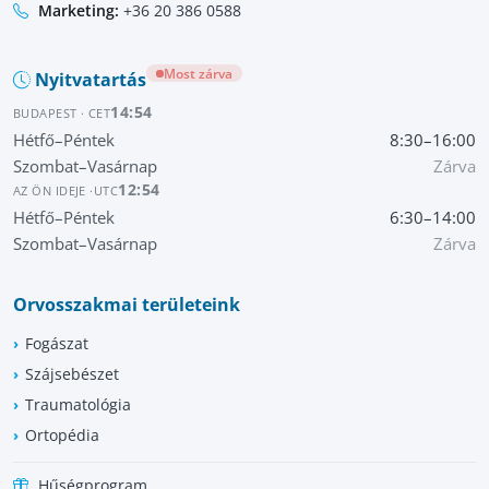
Marketing:
+36 20 386 0588
Most zárva
Nyitvatartás
14:54
BUDAPEST · CET
Hétfő–Péntek
8:30–16:00
Szombat–Vasárnap
Zárva
12:54
AZ ÖN IDEJE ·
UTC
Hétfő–Péntek
6:30–14:00
Szombat–Vasárnap
Zárva
Orvosszakmai területeink
Fogászat
Szájsebészet
Traumatológia
Ortopédia
Hűségprogram