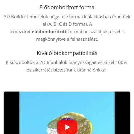
Elődomborított forma
3D Builder lemezeink négy féle formai kialakításban érhetőek
el (A, B, C és D forma). A
lemezeket
elődomborított
formában szállítjuk, ezzel is
megkönnyítve a felhasználást.
Kiváló biokompatibilitás
Kiküszöböltük a 2D titánhálók hiányosságait és közel 100%-
os sikerrátát biztosítunk titánhálónkkal.