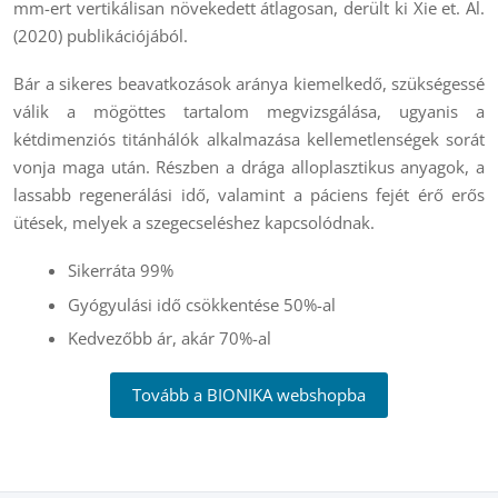
mm-ert vertikálisan növekedett átlagosan, derült ki Xie et. Al.
(2020) publikációjából.
Bár a sikeres beavatkozások aránya kiemelkedő, szükségessé
válik a mögöttes tartalom megvizsgálása, ugyanis a
kétdimenziós titánhálók alkalmazása kellemetlenségek sorát
vonja maga után. Részben a drága alloplasztikus anyagok, a
lassabb regenerálási idő, valamint a páciens fejét érő erős
ütések, melyek a szegecseléshez kapcsolódnak.
Sikerráta 99%
Gyógyulási idő csökkentése 50%-al
Kedvezőbb ár, akár 70%-al
Tovább a BIONIKA webshopba