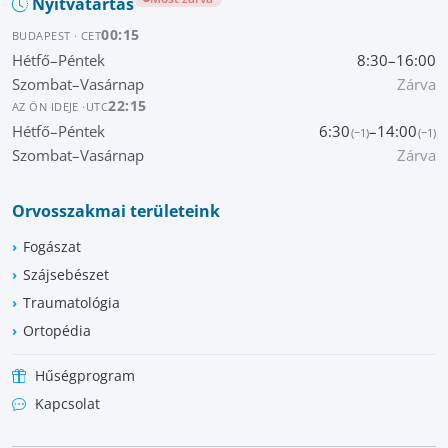
Nyitvatartás
00:15
BUDAPEST · CET
Hétfő–Péntek
8:30–16:00
Szombat–Vasárnap
Zárva
22:15
AZ ÖN IDEJE ·
UTC
Hétfő–Péntek
6:30
–14:00
(−1)
(−1)
Szombat–Vasárnap
Zárva
Orvosszakmai területeink
Fogászat
Szájsebészet
Traumatológia
Ortopédia
Hűségprogram
Kapcsolat