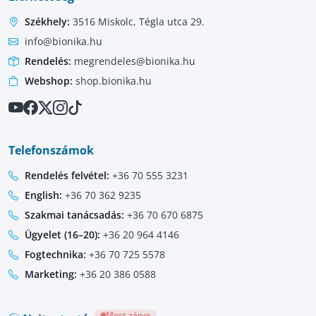
Székhely:
3516 Miskolc, Tégla utca 29.
info@bionika.hu
Rendelés:
megrendeles@bionika.hu
Webshop:
shop.bionika.hu
Telefonszámok
Rendelés felvétel:
+36 70 555 3231
English:
+36 70 362 9235
Szakmai tanácsadás:
+36 70 670 6875
Ügyelet (16–20):
+36 20 964 4146
Fogtechnika:
+36 70 725 5578
Marketing:
+36 20 386 0588
Most zárva