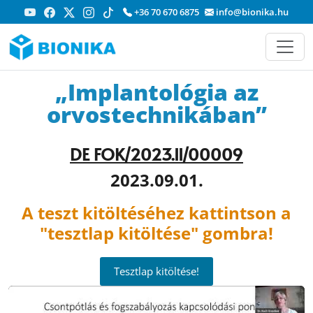
+36 70 670 6875
info@bionika.hu
„Implantológia az
orvostechnikában”
D
E FOK/2023.II/00009
2023.09.01.
A teszt kitöltéséhez kattintson a
"tesztlap kitöltése" gombra!
Tesztlap kitöltése!