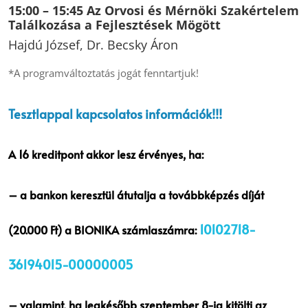
15:00 – 15:45
Az Orvosi és Mérnöki Szakértelem
Találkozása a Fejlesztések Mögött
Hajdú József, Dr. Becsky Áron
*A programváltoztatás jogát fenntartjuk!
Tesztlappal kapcsolatos információk!!!
A 16 kreditpont akkor lesz érvényes, ha:
– a bankon keresztül átutalja a továbbképzés díját
10102718-
(20.000 Ft) a BIONIKA számlaszámra:
36194015-00000005
– valamint, ha legkésőbb szeptember 8-ig kitölti az