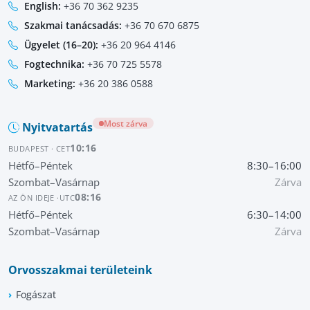
English:
+36 70 362 9235
Szakmai tanácsadás:
+36 70 670 6875
Ügyelet (16–20):
+36 20 964 4146
Fogtechnika:
+36 70 725 5578
Marketing:
+36 20 386 0588
Most zárva
Nyitvatartás
10:16
BUDAPEST · CET
Hétfő–Péntek
8:30–16:00
Szombat–Vasárnap
Zárva
08:16
AZ ÖN IDEJE ·
UTC
Hétfő–Péntek
6:30–14:00
Szombat–Vasárnap
Zárva
Orvosszakmai területeink
Fogászat