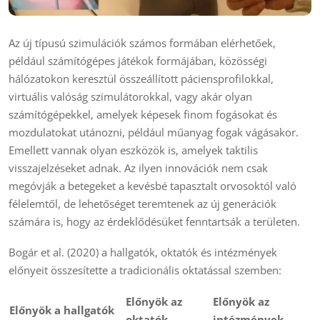
Az új típusú szimulációk számos formában elérhetőek,
például számítógépes játékok formájában, közösségi
hálózatokon keresztül összeállított páciensprofilokkal,
virtuális valóság szimulátorokkal, vagy akár olyan
számítógépekkel, amelyek képesek finom fogásokat és
mozdulatokat utánozni, például műanyag fogak vágásakor.
Emellett vannak olyan eszközök is, amelyek taktilis
visszajelzéseket adnak. Az ilyen innovációk nem csak
megóvják a betegeket a kevésbé tapasztalt orvosoktól való
félelemtől, de lehetőséget teremtenek az új generációk
számára is, hogy az érdeklődésüket fenntartsák a területen.
Bogár et al. (2020) a hallgatók, oktatók és intézmények
előnyeit összesítette a tradicionális oktatással szemben:
Előnyök az
Előnyök az
Előnyök a hallgatók
oktatók
intézmények