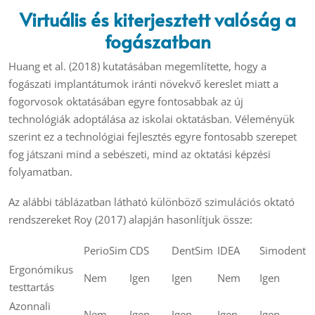
Virtuális és kiterjesztett valóság a
fogászatban
Huang et al. (2018) kutatásában megemlítette, hogy a
fogászati implantátumok iránti növekvő kereslet miatt a
fogorvosok oktatásában egyre fontosabbak az új
technológiák adoptálása az iskolai oktatásban. Véleményük
szerint ez a technológiai fejlesztés egyre fontosabb szerepet
fog játszani mind a sebészeti, mind az oktatási képzési
folyamatban.
Az alábbi táblázatban látható különböző szimulációs oktató
rendszereket Roy (2017) alapján hasonlítjuk össze:
PerioSim
CDS
DentSim
IDEA
Simodent
Ergonómikus
Nem
Igen
Igen
Nem
Igen
testtartás
Azonnali
Nem
Igen
Igen
Igen
Igen