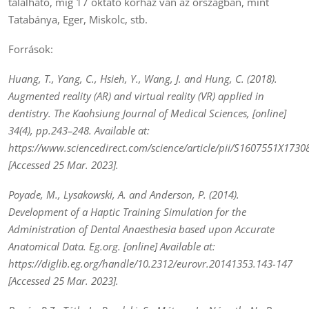
található, míg 17 oktató kórház van az országban, mint
Tatabánya, Eger, Miskolc, stb.
Források:
Huang, T., Yang, C., Hsieh, Y., Wang, J. and Hung, C. (2018).
Augmented reality (AR) and virtual reality (VR) applied in
dentistry. The Kaohsiung Journal of Medical Sciences, [online]
34(4), pp.243–248. Available at:
https://www.sciencedirect.com/science/article/pii/S1607551X1730
[Accessed 25 Mar. 2023].
Poyade, M., Lysakowski, A. and Anderson, P. (2014).
Development of a Haptic Training Simulation for the
Administration of Dental Anaesthesia based upon Accurate
Anatomical Data. Eg.org. [online] Available at:
https://diglib.eg.org/handle/10.2312/eurovr.20141353.143-147
[Accessed 25 Mar. 2023].