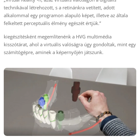
technikával létrehozott, s a retinánkra vetített, adott
alkalommal egy programon alapuló képet, illetve az általa
felkeltett perceptuális élmény egészét értjük.”
kiegészítésként megemlítenénk a HVG multimédia
kisszótárat, ahol a virtuális valóságra úgy gondoltak, mint egy
számítógépre, aminek a képernyőjén játszunk.