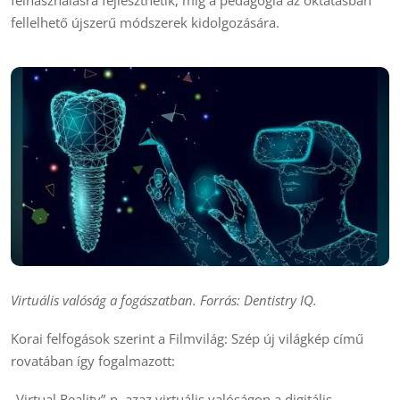
felhasználásra fejleszthetik, míg a pedagógia az oktatásban
fellelhető újszerű módszerek kidolgozására.
Virtuális valóság a fogászatban. Forrás: Dentistry IQ.
Korai felfogások szerint a Filmvilág: Szép új világkép című
rovatában így fogalmazott:
„Virtual Reality”-n, azaz virtuális valóságon a digitális