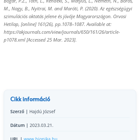
Bogár, P.Z., Tóth, L., Rendeki, S., Mátyus, L., Németh, N., Boros,
M., Nagy, B., Nyitrai, M. and Maróti, P. (2020). Az egészségügyi
szimulációs oktatás jelene és jövője Magyarországon. Orvosi
Hetilap, [online] 161(26), pp.1078–1087. Available at:
https://akjournals.com/view/journals/650/161/26/article-
p1078.xml [Accessed 25 Mar. 2023]
.
Cikk információ
Szerző |
Hajdú József
Dátum |
2023.03.21.
URL |
www.bionika.hu