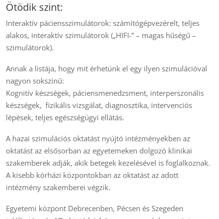
Ötödik szint:
Interaktív páciensszimulátorok: számítógépvezérelt, teljes
alakos, interaktív szimulátorok („HIFI-” – magas hűségű –
szimulátorok).
Annak a listája, hogy mit érhetünk el egy ilyen szimulációval
nagyon sokszínű:
Kognitív készségek, páciensmenedzsment, interperszonális
készségek, fizikális vizsgálat, diagnosztika, intervenciós
lépések, teljes egészségügyi ellátás.
A hazai szimulációs oktatást nyújtó intézményekben az
oktatást az elsősorban az egyetemeken dolgozó klinikai
szakemberek adják, akik betegek kezelésével is foglalkoznak.
A kisebb kórházi központokban az oktatást az adott
intézmény szakemberei végzik.
Egyetemi központ Debrecenben, Pécsen és Szegeden