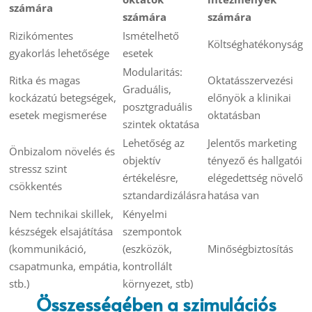
számára
számára
számára
Rizikómentes
Ismételhető
Költséghatékonyság
gyakorlás lehetősége
esetek
Modularitás:
Ritka és magas
Oktatásszervezési
Graduális,
kockázatú betegségek,
előnyök a klinikai
posztgraduális
esetek megismerése
oktatásban
szintek oktatása
Lehetőség az
Jelentős marketing
Önbizalom növelés és
objektív
tényező és hallgatói
stressz szint
értékelésre,
elégedettség növelő
csökkentés
sztandardizálásra
hatása van
Nem technikai skillek,
Kényelmi
készségek elsajátítása
szempontok
(kommunikáció,
(eszközök,
Minőségbiztosítás
csapatmunka, empátia,
kontrollált
stb.)
környezet, stb)
Összességében a szimulációs