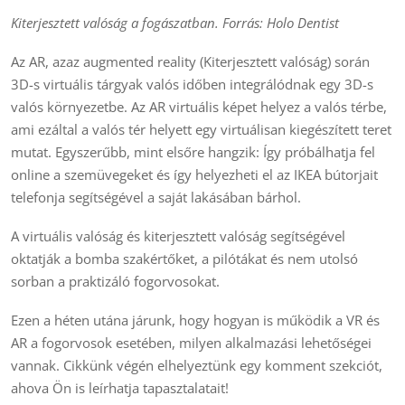
Kiterjesztett valóság a fogászatban. Forrás: Holo Dentist
Az AR, azaz augmented reality (Kiterjesztett valóság) során
3D-s virtuális tárgyak valós időben integrálódnak egy 3D-s
valós környezetbe. Az AR virtuális képet helyez a valós térbe,
ami ezáltal a valós tér helyett egy virtuálisan kiegészített teret
mutat. Egyszerűbb, mint elsőre hangzik: Így próbálhatja fel
online a szemüvegeket és így helyezheti el az IKEA bútorjait
telefonja segítségével a saját lakásában bárhol.
A virtuális valóság és kiterjesztett valóság segítségével
oktatják a bomba szakértőket, a pilótákat és nem utolsó
sorban a praktizáló fogorvosokat.
Ezen a héten utána járunk, hogy hogyan is működik a VR és
AR a fogorvosok esetében, milyen alkalmazási lehetőségei
vannak. Cikkünk végén elhelyeztünk egy komment szekciót,
ahova Ön is leírhatja tapasztalatait!