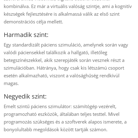
kombinálva. Ez már a virtuális valóság szintje, ami a kognitív
készségek fejlesztésére is alkalmassá válik az első szint
demonstrációs célja mellett.
Harmadik szint:
Egy standardizált páciens szimuláció, amelynek során vagy
valódi páciensekkel találkozik a hallgató, illetőleg
betegszínészekkel, akik szerepjáték során vesznek részt a
szimulációban. Hátránya, hogy csak kis létszámú csoport
esetén alkalmazható, viszont a valósághűség rendkívül
magas.
Negyedik szint:
Emelt szintű páciens szimulátor: számítógép vezérelt,
programozható eszközök, általában teljes testtel. Mivel
programozás szükséges és a szoftverek alapos ismerete, a
bonyolultabb megoldások között tartják számon.