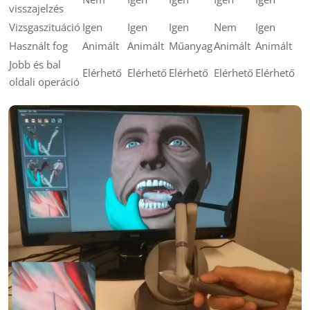
visszajelzés
Vizsgaszituáció
Igen
Igen
Igen
Nem
Igen
Használt fog
Animált
Animált
Műanyag
Animált
Animált
Jobb és bal
Elérhető
Elérhető
Elérhető
Elérhető
Elérhető
oldali operáció