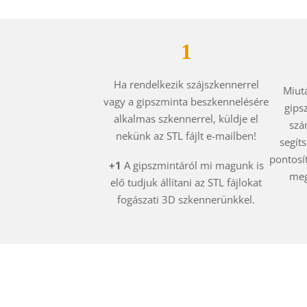
1
Ha rendelkezik szájszkennerrel
Miut
vagy a gipszminta beszkennelésére
gips
alkalmas szkennerrel, küldje el
szá
nekünk az STL fájlt e-mailben!
segít
pontosí
+1
A gipszmintáról mi magunk is
meg
elő tudjuk állítani az STL fájlokat
fogászati 3D szkennerünkkel.