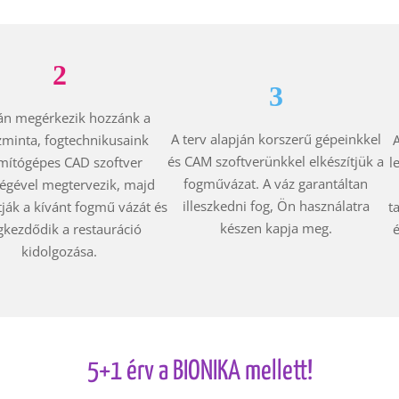
2
3
án megérkezik hozzánk a
A terv alapján korszerű gépeinkkel
zminta, fogtechnikusaink
A
és CAM szoftverünkkel elkészítjük a
mítógépes CAD szoftver
l
fogművázat.
A váz garantáltan
ségével megtervezik, majd
illeszkedni fog, Ön használatra
tják a kívánt fogmű vázát és
t
készen kapja meg.
kezdődik a restauráció
é
kidolgozása.
5+1 érv a BIONIKA mellett!