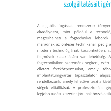
szolgáltatásait igé
A digitális fogászati rendszerek térny
akadályozza, mint például a technoló
megterhelheti a fogtechnikai laborok 
maradnak az öntéses technikánál, pedig 
modern technológiának köszönhetően, s
fogművek kialakítására van lehetőség.
fogtechnikákon szeretnénk segíteni, ezér
ellátott frézközpontunkat, amely tö
implantátumgyártási tapasztalaton alapszi
rendelkezünk, amely lehetővé teszi a kiv
stégek előállítását. A professzionális 
legjobb tudásuk szerint járulnak hozzá a si