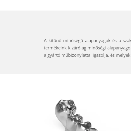
A kitűnő minőségű alapanyagok és a szakm
termékeink kizárólag minőségi alapanyago
a gyártó műbizonylattal igazolja, és mely