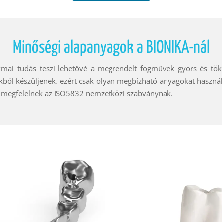
Minőségi alapanyagok a BIONIKA-nál
ai tudás teszi lehetővé a megrendelt fogművek gyors és tökél
kból készüljenek, ezért csak olyan megbízható anyagokat haszná
ek megfelelnek az ISO5832 nemzetközi szabványnak.