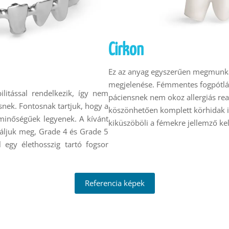
Cirkon
Ez az anyag egyszerűen megmunkál
megjelenése. Fémmentes fogpótlá
litással rendelkezik, így nem
páciensnek nem okoz allergiás rea
snek. Fontosnak tartjuk, hogy a
köszönhetően komplett körhidak i
 minőségűek legyenek. A kívánt
kiküszöböli a fémekre jellemző kel
áljuk meg, Grade 4 és Grade 5
 egy élethosszig tartó fogsor
Referencia képek