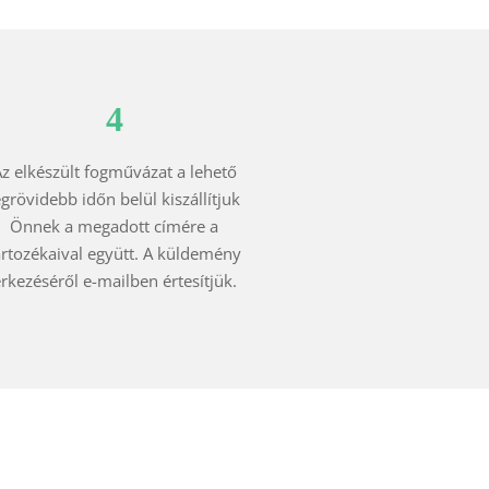
4
z elkészült fogművázat a lehető
egrövidebb időn belül kiszállítjuk
Önnek a megadott címére a
artozékaival együtt. A küldemény
rkezéséről e-mailben értesítjük.