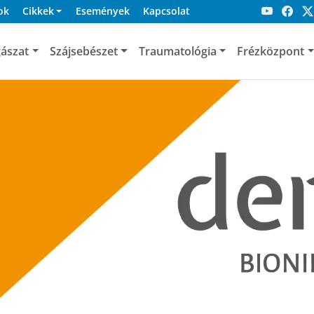
ok
Cikkek
Események
Kapcsolat
ászat
Szájsebészet
Traumatológia
Frézközpont