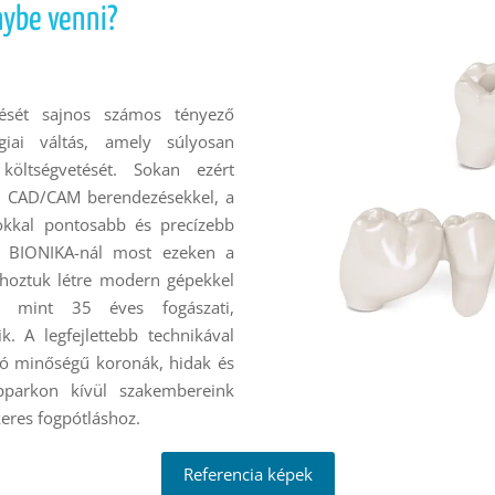
nybe venni
?
erését sajnos számos tényező
giai váltás, amely súlyosan
költségvetését. Sokan ezért
a CAD/CAM berendezésekkel, a
okkal pontosabb és precízebb
 A BIONIKA-nál most ezeken a
t hoztuk létre modern gépekkel
bb mint 35 éves fogászati,
k. A legfejlettebb technikával
áló minőségű koronák, hidak és
gépparkon kívül szakembereink
keres fogpótláshoz.
Referencia képek