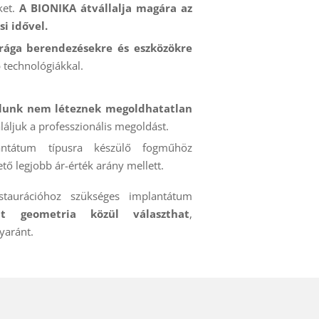
ket.
A BIONIKA átvállalja magára az
i idővel.
rága berendezésekre és eszközökre
b technológiákkal.
lunk nem léteznek megoldhatatlan
láljuk a professzionális megoldást.
átum típusra készülő fogműhöz
tő legjobb ár-érték arány mellett.
staurációhoz szükséges implantátum
 geometria közül választhat
,
yaránt.