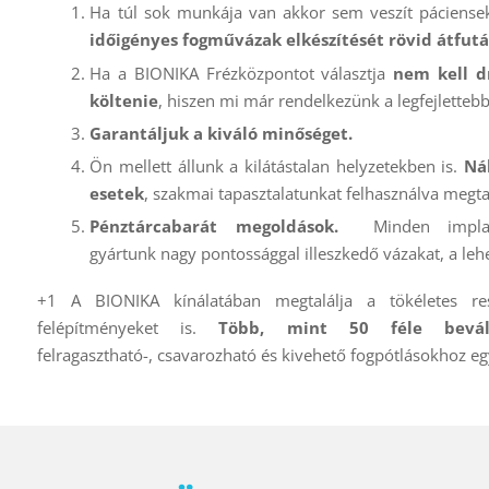
Ha túl sok munkája van akkor sem veszít páciense
időigényes fogművázak elkészítését rövid átfutás
Ha a BIONIKA Frézközpontot választja
nem kell d
költenie
, hiszen mi már rendelkezünk a legfejletteb
Garantáljuk a kiváló minőséget.
Ön mellett állunk a kilátástalan helyzetekben is.
Ná
esetek
, szakmai tapasztalatunkat felhasználva megta
Pénztárcabarát megoldások.
Minden implant
gyártunk nagy pontossággal illeszkedő vázakat, a lehe
+1 A BIONIKA kínálatában megtalálja a tökéletes re
felépítményeket is.
Több, mint 50 féle bevált
felragasztható-, csavarozható és kivehető fogpótlásokhoz eg