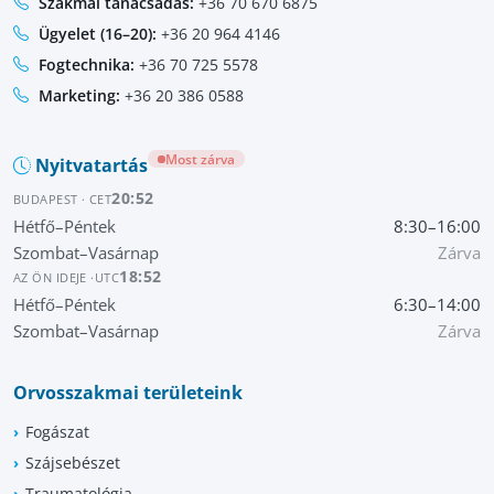
Szakmai tanácsadás:
+36 70 670 6875
Ügyelet (16–20):
+36 20 964 4146
Fogtechnika:
+36 70 725 5578
Marketing:
+36 20 386 0588
Most zárva
Nyitvatartás
20:52
BUDAPEST · CET
Hétfő–Péntek
8:30–16:00
Szombat–Vasárnap
Zárva
18:52
AZ ÖN IDEJE ·
UTC
Hétfő–Péntek
6:30–14:00
Szombat–Vasárnap
Zárva
Orvosszakmai területeink
Fogászat
Szájsebészet
Traumatológia