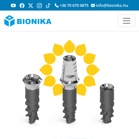
+36 70 670 6875
info@bionika.hu