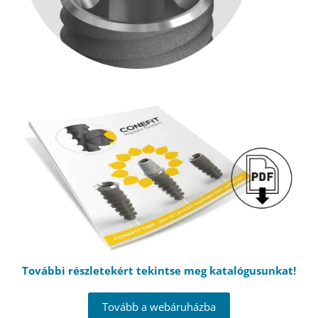
További részletekért tekintse meg katalógusunkat!
Tovább a webáruházba