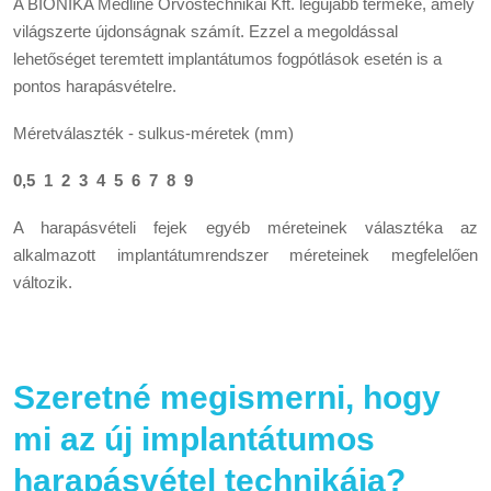
A BIONIKA Medline Orvostechnikai Kft. legújabb terméke, amely
világszerte újdonságnak számít. Ezzel a megoldással
lehetőséget teremtett implantátumos fogpótlások esetén is a
pontos harapásvételre.
Méretválaszték - sulkus-méretek (mm)
0,5 1 2 3 4 5 6 7 8 9
A harapásvételi fejek egyéb méreteinek választéka az
alkalmazott implantátumrendszer méreteinek megfelelően
változik.
Szeretné megismerni, hogy
mi az új implantátumos
harapásvétel technikája?