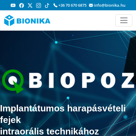
+36 70 670 6875
info@bionika.hu
Implantátumos harapásvételi
fejek
intraorális technikához