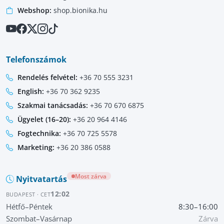
Webshop:
shop.bionika.hu
Telefonszámok
Rendelés felvétel:
+36 70 555 3231
English:
+36 70 362 9235
Szakmai tanácsadás:
+36 70 670 6875
Ügyelet (16–20):
+36 20 964 4146
Fogtechnika:
+36 70 725 5578
Marketing:
+36 20 386 0588
Most zárva
Nyitvatartás
12:02
BUDAPEST · CET
Hétfő–Péntek
8:30–16:00
Szombat–Vasárnap
Zárva