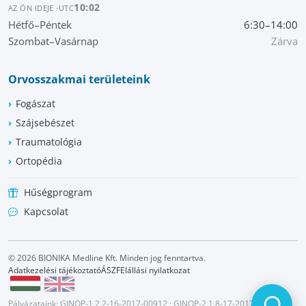
10:02
AZ ÖN IDEJE ·
UTC
Hétfő–Péntek
6:30–14:00
Szombat–Vasárnap
Zárva
Orvosszakmai területeink
Fogászat
Szájsebészet
Traumatológia
Ortopédia
Hűségprogram
Kapcsolat
© 2026 BIONIKA Medline Kft. Minden jog fenntartva.
Adatkezelési tájékoztató
ÁSZF
Elállási nyilatkozat
Pályázataink:
GINOP-1.2.2-16-2017-00912
·
GINOP-2.1.8-17-2017-00679
·