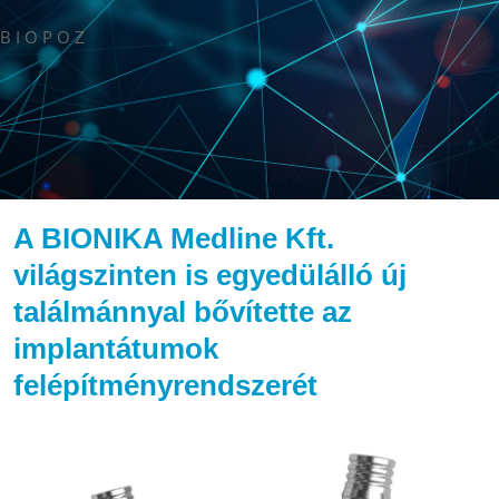
B I O P O
Z
A BIONIKA Medline Kft.
világszinten is egyedülálló új
találmánnyal bővítette az
implantátumok
felépítményrendszerét