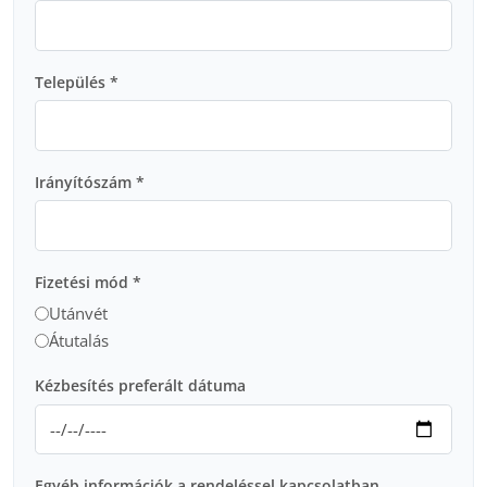
Település *
Irányítószám *
Fizetési mód *
Utánvét
Átutalás
Kézbesítés preferált dátuma
Egyéb információk a rendeléssel kapcsolatban