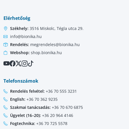
Elérhetőség
Székhely:
3516 Miskolc, Tégla utca 29.
info@bionika.hu
Rendelés:
megrendeles@bionika.hu
Webshop:
shop.bionika.hu
Telefonszámok
Rendelés felvétel:
+36 70 555 3231
English:
+36 70 362 9235
Szakmai tanácsadás:
+36 70 670 6875
Ügyelet (16–20):
+36 20 964 4146
Fogtechnika:
+36 70 725 5578