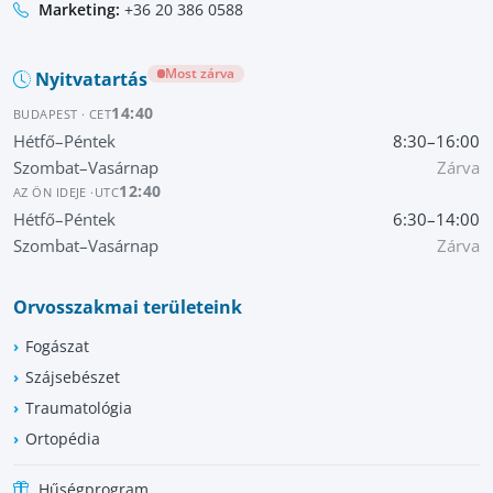
Marketing:
+36 20 386 0588
Most zárva
Nyitvatartás
14:40
BUDAPEST · CET
Hétfő–Péntek
8:30–16:00
Szombat–Vasárnap
Zárva
12:40
AZ ÖN IDEJE ·
UTC
Hétfő–Péntek
6:30–14:00
Szombat–Vasárnap
Zárva
Orvosszakmai területeink
Fogászat
Szájsebészet
Traumatológia
Ortopédia
Hűségprogram