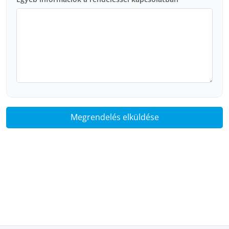
Megrendelés elküldése
Ideiglenes fej
Mintavételi fej
Technikai implantátum
Ínyformázó
Anatómiai fej
Delta fej
Keskeny fej
Univerzális fej
Gömb fej
Lokátor fej
Kiégethető fej
Multi-Compact fej
Multi-
unit fej
SR fej
Titán bázis
Scanbody
Interface
Csavar
Implantátum behajtó (kézi / gépi)
Fejcsavarkulcs (kézi / gépi)