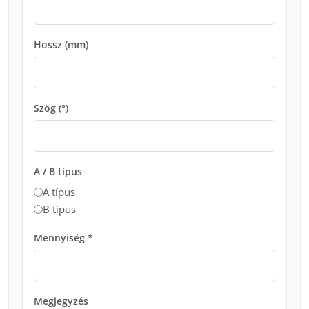
Hossz (mm)
Szög (°)
A / B típus
A típus
B típus
Mennyiség *
Megjegyzés