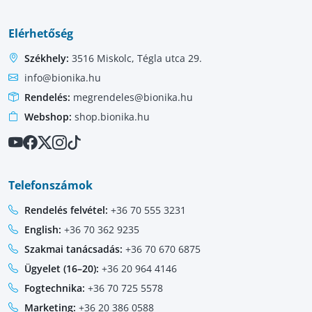
Elérhetőség
Székhely:
3516 Miskolc, Tégla utca 29.
info@bionika.hu
Rendelés:
megrendeles@bionika.hu
Webshop:
shop.bionika.hu
Telefonszámok
Rendelés felvétel:
+36 70 555 3231
English:
+36 70 362 9235
Szakmai tanácsadás:
+36 70 670 6875
Ügyelet (16–20):
+36 20 964 4146
Fogtechnika:
+36 70 725 5578
Marketing:
+36 20 386 0588