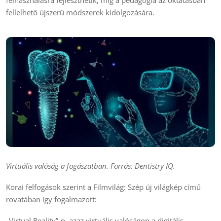
felhasználásra fejleszthetik, míg a pedagógia az oktatásban
fellelhető újszerű módszerek kidolgozására.
Virtuális valóság a fogászatban. Forrás: Dentistry IQ.
Korai felfogások szerint a Filmvilág: Szép új világkép című
rovatában így fogalmazott:
„Virtual Reality”-n, azaz virtuális valóságon a digitális