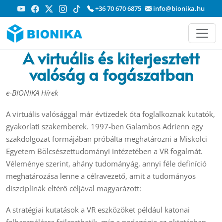
+36 70 670 6875
info@bionika.hu
A virtuális és kiterjesztett
valóság a fogászatban
e-BIONIKA Hírek
A virtuális valósággal már évtizedek óta foglalkoznak kutatók,
gyakorlati szakemberek. 1997-ben Galambos Adrienn egy
szakdolgozat formájában próbálta meghatározni a Miskolci
Egyetem Bölcsészettudományi intézetében a VR fogalmát.
Véleménye szerint, ahány tudományág, annyi féle definíció
meghatározása lenne a célravezető, amit a tudományos
diszciplínák eltérő céljával magyarázott:
A stratégiai kutatások a VR eszközöket például katonai