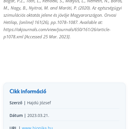
Bogár, P.Z., Tóth, L., Rendeki, S., Mátyus, L., Németh, N., Boros,
M., Nagy, B., Nyitrai, M. and Maróti, P. (2020). Az egészségügyi
szimulációs oktatás jelene és jövője Magyarországon. Orvosi
Hetilap, [online] 161(26), pp.1078–1087. Available at:
https://akjournals.com/view/journals/650/161/26/article-
p1078.xml [Accessed 25 Mar. 2023]
.
Cikk információ
Szerző |
Hajdú József
Dátum |
2023.03.21.
URL |
www.bionika.hu