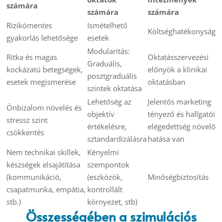
számára
számára
számára
Rizikómentes
Ismételhető
Költséghatékonyság
gyakorlás lehetősége
esetek
Modularitás:
Ritka és magas
Oktatásszervezési
Graduális,
kockázatú betegségek,
előnyök a klinikai
posztgraduális
esetek megismerése
oktatásban
szintek oktatása
Lehetőség az
Jelentős marketing
Önbizalom növelés és
objektív
tényező és hallgatói
stressz szint
értékelésre,
elégedettség növelő
csökkentés
sztandardizálásra
hatása van
Nem technikai skillek,
Kényelmi
készségek elsajátítása
szempontok
(kommunikáció,
(eszközök,
Minőségbiztosítás
csapatmunka, empátia,
kontrollált
stb.)
környezet, stb)
Összességében a szimulációs