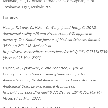
található, míg 17 oktató kórház van az országban, mint
Tatabánya, Eger, Miskolc, stb.
Források:
Huang, T., Yang, C., Hsieh, Y., Wang, J. and Hung, C. (2018).
Augmented reality (AR) and virtual reality (VR) applied in
dentistry. The Kaohsiung Journal of Medical Sciences, [online]
34(4), pp.243–248. Available at:
https://www.sciencedirect.com/science/article/pii/S1607551X1730
[Accessed 25 Mar. 2023].
Poyade, M., Lysakowski, A. and Anderson, P. (2014).
Development of a Haptic Training Simulation for the
Administration of Dental Anaesthesia based upon Accurate
Anatomical Data. Eg.org. [online] Available at:
https://diglib.eg.org/handle/10.2312/eurovr.20141353.143-147
[Accessed 25 Mar. 2023].