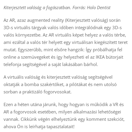
Kiterjesztett valóság a fogászatban. Forrás: Holo Dentist
Az AR, azaz augmented reality (Kiterjesztett valóság) során
3D-s virtuális tárgyak valós időben integrálódnak egy 3D-s
valós környezetbe. Az AR virtuális képet helyez a valós térbe,
ami ezáltal a valós tér helyett egy virtuálisan kiegészített teret
mutat. Egyszerűbb, mint elsőre hangzik: Így próbálhatja fel
online a szemüvegeket és így helyezheti el az IKEA bútorjait
telefonja segítségével a saját lakásában bárhol.
A virtuális valóság és kiterjesztett valóság segítségével
oktatják a bomba szakértőket, a pilótákat és nem utolsó
sorban a praktizáló fogorvosokat.
Ezen a héten utána járunk, hogy hogyan is működik a VR és
AR a fogorvosok esetében, milyen alkalmazási lehetőségei
vannak. Cikkünk végén elhelyeztünk egy komment szekciót,
ahova Ön is leírhatja tapasztalatait!