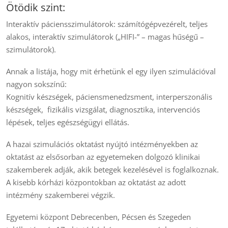
Ötödik szint:
Interaktív páciensszimulátorok: számítógépvezérelt, teljes
alakos, interaktív szimulátorok („HIFI-” – magas hűségű –
szimulátorok).
Annak a listája, hogy mit érhetünk el egy ilyen szimulációval
nagyon sokszínű:
Kognitív készségek, páciensmenedzsment, interperszonális
készségek, fizikális vizsgálat, diagnosztika, intervenciós
lépések, teljes egészségügyi ellátás.
A hazai szimulációs oktatást nyújtó intézményekben az
oktatást az elsősorban az egyetemeken dolgozó klinikai
szakemberek adják, akik betegek kezelésével is foglalkoznak.
A kisebb kórházi központokban az oktatást az adott
intézmény szakemberei végzik.
Egyetemi központ Debrecenben, Pécsen és Szegeden