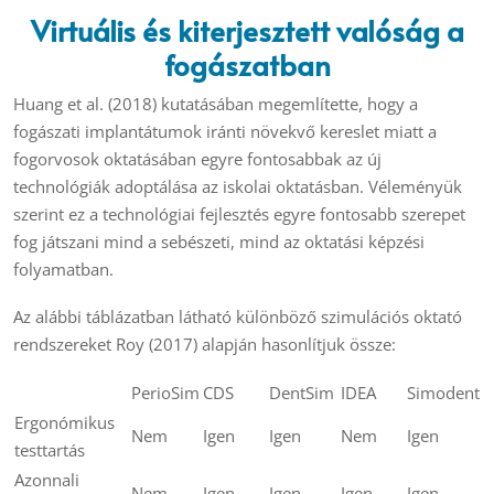
Virtuális és kiterjesztett valóság a
fogászatban
Huang et al. (2018) kutatásában megemlítette, hogy a
fogászati implantátumok iránti növekvő kereslet miatt a
fogorvosok oktatásában egyre fontosabbak az új
technológiák adoptálása az iskolai oktatásban. Véleményük
szerint ez a technológiai fejlesztés egyre fontosabb szerepet
fog játszani mind a sebészeti, mind az oktatási képzési
folyamatban.
Az alábbi táblázatban látható különböző szimulációs oktató
rendszereket Roy (2017) alapján hasonlítjuk össze:
PerioSim
CDS
DentSim
IDEA
Simodent
Ergonómikus
Nem
Igen
Igen
Nem
Igen
testtartás
Azonnali
Nem
Igen
Igen
Igen
Igen