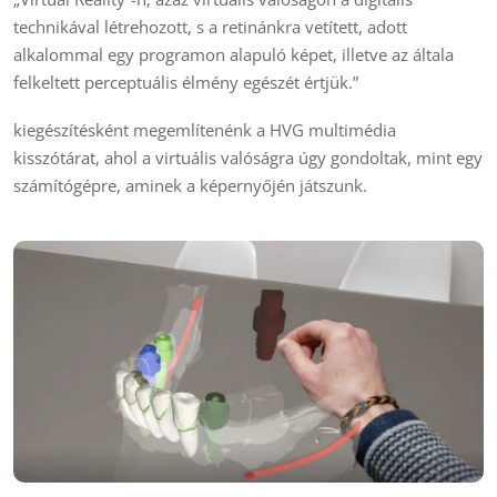
technikával létrehozott, s a retinánkra vetített, adott
alkalommal egy programon alapuló képet, illetve az általa
felkeltett perceptuális élmény egészét értjük.”
kiegészítésként megemlítenénk a HVG multimédia
kisszótárat, ahol a virtuális valóságra úgy gondoltak, mint egy
számítógépre, aminek a képernyőjén játszunk.