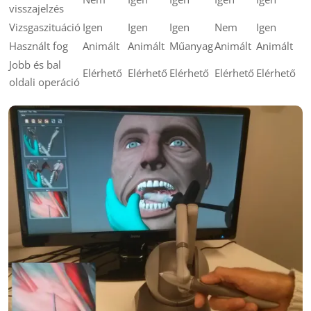
visszajelzés
Vizsgaszituáció
Igen
Igen
Igen
Nem
Igen
Használt fog
Animált
Animált
Műanyag
Animált
Animált
Jobb és bal
Elérhető
Elérhető
Elérhető
Elérhető
Elérhető
oldali operáció