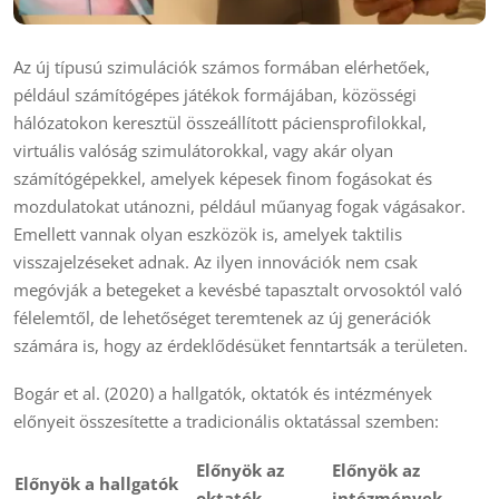
Az új típusú szimulációk számos formában elérhetőek,
például számítógépes játékok formájában, közösségi
hálózatokon keresztül összeállított páciensprofilokkal,
virtuális valóság szimulátorokkal, vagy akár olyan
számítógépekkel, amelyek képesek finom fogásokat és
mozdulatokat utánozni, például műanyag fogak vágásakor.
Emellett vannak olyan eszközök is, amelyek taktilis
visszajelzéseket adnak. Az ilyen innovációk nem csak
megóvják a betegeket a kevésbé tapasztalt orvosoktól való
félelemtől, de lehetőséget teremtenek az új generációk
számára is, hogy az érdeklődésüket fenntartsák a területen.
Bogár et al. (2020) a hallgatók, oktatók és intézmények
előnyeit összesítette a tradicionális oktatással szemben:
Előnyök az
Előnyök az
Előnyök a hallgatók
oktatók
intézmények