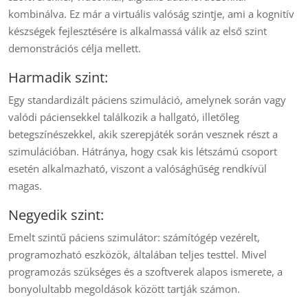
kombinálva. Ez már a virtuális valóság szintje, ami a kognitív
készségek fejlesztésére is alkalmassá válik az első szint
demonstrációs célja mellett.
Harmadik szint:
Egy standardizált páciens szimuláció, amelynek során vagy
valódi páciensekkel találkozik a hallgató, illetőleg
betegszínészekkel, akik szerepjáték során vesznek részt a
szimulációban. Hátránya, hogy csak kis létszámú csoport
esetén alkalmazható, viszont a valósághűség rendkívül
magas.
Negyedik szint:
Emelt szintű páciens szimulátor: számítógép vezérelt,
programozható eszközök, általában teljes testtel. Mivel
programozás szükséges és a szoftverek alapos ismerete, a
bonyolultabb megoldások között tartják számon.