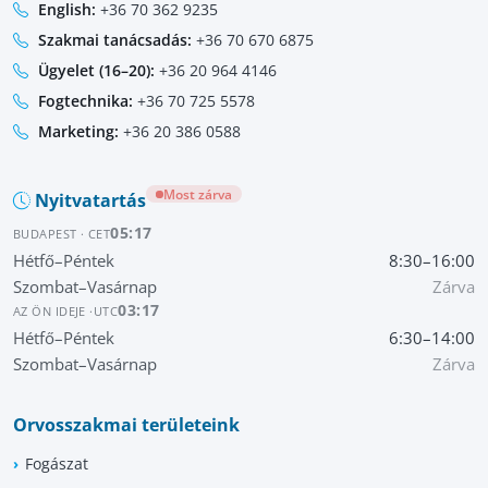
English:
+36 70 362 9235
Szakmai tanácsadás:
+36 70 670 6875
Ügyelet (16–20):
+36 20 964 4146
Fogtechnika:
+36 70 725 5578
Marketing:
+36 20 386 0588
Most zárva
Nyitvatartás
05:17
BUDAPEST · CET
Hétfő–Péntek
8:30–16:00
Szombat–Vasárnap
Zárva
03:17
AZ ÖN IDEJE ·
UTC
Hétfő–Péntek
6:30–14:00
Szombat–Vasárnap
Zárva
Orvosszakmai területeink
Fogászat