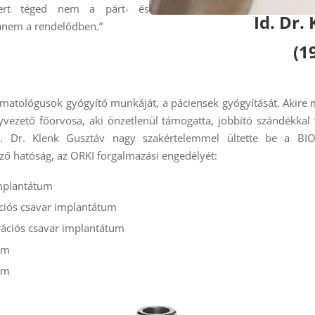
mert téged nem a párt- és
Id. Dr.
hanem a rendelődben.”
(1
umatológusok gyógyító munkáját, a páciensek gyógyítását. Akire m
yvezető főorvosa, aki önzetlenül támogatta, jobbító szándékkal 
en. Dr. Klenk Gusztáv nagy szakértelemmel ültette be a BI
ő hatóság, az ORKI forgalmazási engedélyét:
implantátum
ációs csavar implantátum
grációs csavar implantátum
um
um