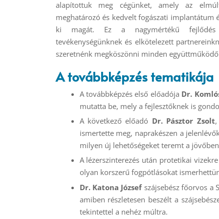
alapítottuk meg cégünket, amely az elmúl
meghatározó és kedvelt fogászati implantátum é
ki magát. Ez a nagymértékű fejlődés 
tevékenységünknek és elkötelezett partnereink
szeretnénk megköszönni minden együttműköd
A továbbképzés tematikája
A továbbképzés első előadója
Dr. Komlós
mutatta be, mely a fejlesztőknek is gondo
A következő előadó
Dr. Pásztor Zsolt
,
ismertette meg, naprakészen a jelenlévők
milyen új lehetőségeket teremt a jövőben
A lézerszinterezés után protetikai vizekr
olyan korszerű fogpótlásokat ismerhettü
Dr. Katona József
szájsebész főorvos a Sz
amiben részletesen beszélt a szájsebész
tekintettel a nehéz múltra.