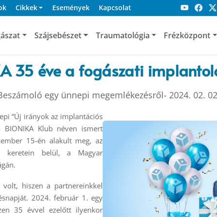
ok
Cikkek
Események
Kapcsolat
ászat
Szájsebészet
Traumatológia
Frézközpont
 35 éve a fogászati implantol
Beszámoló egy ünnepi megemlékezésről- 2024. 02. 02
pi “Új irányok az implantációs
 a BIONIKA Klub néven ismert
cember 15-én alakult meg, az
g keretein belül, a Magyar
ágán.
olt, hiszen a partnereinkkel
snapját. 2024. február 1. egy
en 35 évvel ezelőtt ilyenkor