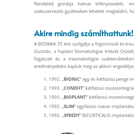
Rendelőd gombja hamar kifényesedett, 
szakszervezeti gyűléseken lehetett megtalálni, 
Akire mindig számíthattunk!
A BIONIKA 35 éve szolgálja a fogorvosok és tra
Gusztáv, a hajdani Stomatológiai Intézet Osztál
fogászati és a traumatológiai szakterületek
eredményeként kaptuk meg az akkori engedélyez
1992. „
BIONIC
” egy és kétfázisú penge 
1993. „
CONEFIT
” kétfázisú osszeointegr
1993. „
BIOPLANT
” kétfázisú osszeointe
1993. „
SLIM
” egyfázisú csavar implantát
1993. „
SPEEDY
” BICORTICALIS implantát