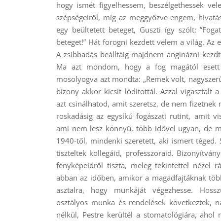
hogy ismét figyelhessem, beszélgethessek vele
szépségeiről, míg az meggyőzve engem, hivatá
egy beültetett beteget, Guszti így szólt: ”Foga
beteget!” Hát forogni kezdett velem a világ. Az
A zsibbadás beálltáig majdnem anginázni kezd
Ma azt mondom, hogy a fog magától esett k
mosolyogva azt mondta:
„Remek volt, nagyszerűe
bizony akkor kicsit lódítottál. Azzal vígasztal
azt csinálhatod, amit szeretsz, de nem fizetnek
roskadásig az egysíkú fogászati rutint, amit vi
ami nem lesz könnyű, több idővel ugyan, de me
1940-től, mindenki szeretett, aki ismert téged. 
tiszteltek kollegáid, professzoraid. Bizonyítván
fényképeidről tiszta, meleg tekintettel nézel r
abban az időben, amikor a magadfajtáknak többs
asztalra, hogy munkáját végezhesse. Hosszú
osztályos munka és rendelések következtek, na
nélkül, Pestre kerültél a stomatológiára, aho