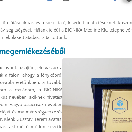
előrelátásunknak és a sokoldalú, kísérleti beültetéseknek köszö
áv segítségével. Hálánk jeléül a BIONIKA Medline Kft. telephelyé
lékplakett átadást is tartottunk.
i megemlékezéséből
ejövünk az ajtón, elolvassuk a
uk a falon, ahogy a fényképről
ovábbi életünkben, a további
öm a családom, a BIOINIKA
ikus nevében, akiknek hivatást
yulni vágyó páciensek nevében
kcióját és ma már szégyenkezés
r. Klenk Gusztáv Terem avatási
ávnak, aki méltó módon követte