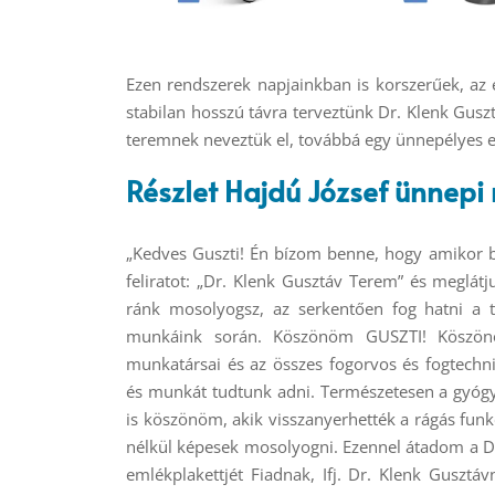
Ezen rendszerek napjainkban is korszerűek, az 
stabilan hosszú távra terveztünk Dr. Klenk Guszt
teremnek neveztük el, továbbá egy ünnepélyes em
Részlet Hajdú József ünnep
„Kedves Guszti! Én bízom benne, hogy amikor b
feliratot: „Dr. Klenk Gusztáv Terem” és meglátj
ránk mosolyogsz, az serkentően fog hatni a t
munkáink során. Köszönöm GUSZTI! Köszön
munkatársai és az összes fogorvos és fogtechn
és munkát tudtunk adni. Természetesen a gyóg
is köszönöm, akik visszanyerhették a rágás fun
nélkül képesek mosolyogni. Ezennel átadom a D
emlékplakettjét Fiadnak, Ifj. Dr. Klenk Guszt