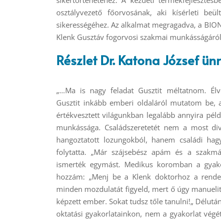
osztályvezető főorvosának, aki kísérleti be
sikerességéhez. Az alkalmat megragadva, a BION
Klenk Gusztáv fogorvosi szakmai munkásságáról, 
Részlet Dr. Katona József 
„…Ma is nagy feladat Gusztit méltatnom. Él
Gusztit inkább emberi oldaláról mutatom be, a
értékvesztett világunkban legalább annyira pé
munkássága. Családszeretetét nem a most diva
hangoztatott lozungokból, hanem családi hag
folytatta.
„Már szájsebész apám és a szakmá
ismerték egymást. Medikus koromban a gyako
hozzám: „Menj be a Klenk doktorhoz a rendel
minden mozdulatát figyeld, mert ő úgy manuelite
képzett ember. Sokat tudsz tőle tanulni!„ Délutá
oktatási gyakorlatainkon, nem a gyakorlat vég