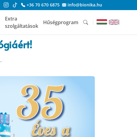
+36 70 670 6875
info@bionika.hu
Extra
Hűségprogram
szolgáltatások
ógiáért!
.