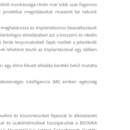
töltött munkássága révén már több száz fogorvos
pi protetikai megoldásokat mutatott be nekünk
n meghatározza az implantátumos beavatkozások
antológus előadásában azt a korszerű és ideális
 ferde lenyomatvételi fejek mellett a jelenlévők
k lehetővé teszik az implantációval egy időben
ki egy előre felvett előadás keretén belül mutatta
esterséges Intelligencia (MI) emberi egészség
vekre és köszönetünket fejezzük ki elkötelezett
kal és szakértelmükkel hozzájárultak a BIONIKA
ri Stomatológiai Intézet Szájsebészeti Osztály