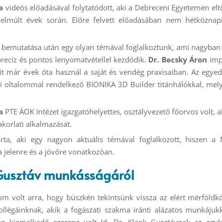
a
videós előadásával folytatódott, aki a Debreceni Egyetemen el
z elmúlt évek során. Előre felvett előadásában nem hétközna
 bemutatása után egy olyan témával foglalkoztunk, ami nagyba
precíz és pontos lenyomatvétellel kezdődik.
Dr. Becsky Áron
impl
t már évek óta használ a saját és vendég praxisaiban. Az egyedi
oltalommal rendelkező BIONIKA 3D Builder titánhálókkal, melye
a
PTE ÁOK Intézet igazgatóhelyettes, osztályvezető főorvos volt, a
akorlati alkalmazását.
ta, aki egy nagyon aktuális témával foglalkozott, hiszen a M
 jelenre és a jövőre vonatkozóan.
 Gusztáv munkásságáról
 volt arra, hogy büszkén tekintsünk vissza az elért mérföldkö
llégáinknak, akik a fogászati szakma iránti alázatos munkájuk
en kiemelkedő szerepe volt Id. Dr. Klenk Gusztávnak az egyko