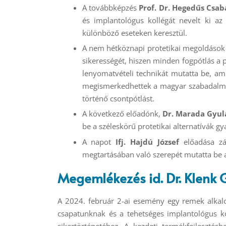
A továbbképzés
Prof. Dr. Hegedűs Csab
és implantológus kollégát nevelt ki a
különböző eseteken keresztül.
A nem hétköznapi protetikai megoldások
sikerességét, hiszen minden fogpótlás a 
lenyomatvételi technikát mutatta be, ami
megismerkedhettek a magyar szabadalmi 
történő csontpótlást.
A következő előadónk,
Dr. Marada Gyul
be a széleskörű protetikai alternatívák gy
A napot
Ifj. Hajdú József
előadása zár
megtartásában való szerepét mutatta be a
Megemlékezés id. Dr. Klenk
A 2024. február 2-ai esemény egy remek alkalom
csapatunknak és a tehetséges implantológus ko
sikertörténetéhez.
A kezdeti termékfejlesztésb