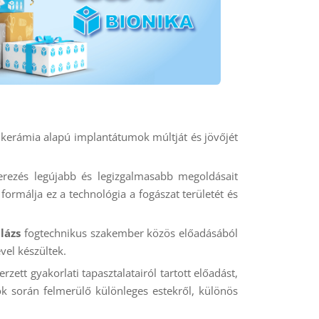
 kerámia alapú implantátumok múltját és jövőjét
nterezés legújabb és legizgalmasabb megoldásait
ormálja ez a technológia a fogászat területét és
lázs
fogtechnikus szakember közös előadásából
el készültek.
zett gyakorlati tapasztalatairól tartott előadást,
k során felmerülő különleges estekről, különös