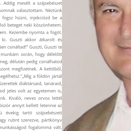
. Addig mesélt a szájsebészet
somnak választottam. Néztünk
t fogsz húzni, injekciózd be a
 első beteget neki köszönhetem.
tem. Kezembe nyomta a fogót.
i. Guszti akkor átkarolt és
n csináltad!” Guszti, Guszti te
t a munkám során, hogy délelőtt
 meg, délután pedig csinálhatod
szont megfizetnek. A kettőből,
gélhetsz."„Míg a földön jártál
Szerettek diáktársaid, tanáraid,
yod jeles volt az egyetemen is,
ánk. Kiváló, neves orvos lettél
zör annyit kellett letennie az
 évekig tartó szájsebészeti
gy rutint szerezve, pártkönyv
l munkásságod fogalommá vált.