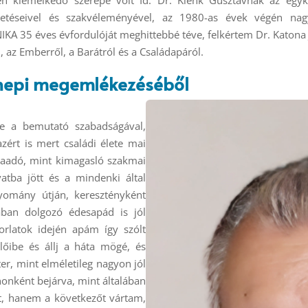
ültetéseivel és szakvéleményével, az 1980-as évek végén n
IKA 35 éves évfordulóját meghittebbé téve, felkértem Dr. Katona 
az Emberről, a Barátról és a Családapáról.
ünnepi megemlékezéséből
ve a bemutató szabadságával,
zért is mert családi élete mai
ldaadó, mint kimagasló szakmai
tba jött és a mindenki által
yomány útján, keresztényként
ban dolgozó édesapád is jól
rlatok idején apám így szólt
őibe és állj a háta mögé, és
r, mint elméletileg nagyon jól
nonként bejárva, mint általában
ét, hanem a következőt vártam,