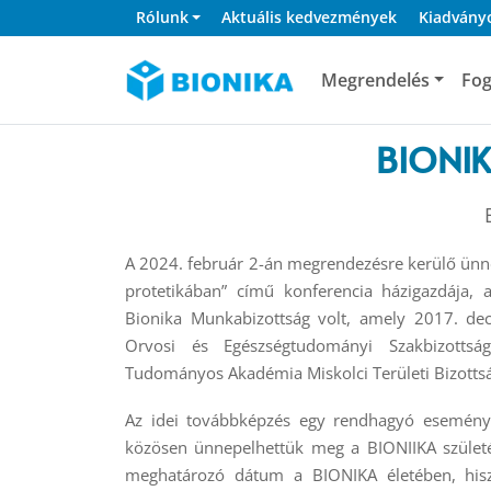
Rólunk
Aktuális kedvezmények
Kiadvány
Megrendelés
Fog
BIONIKA
A 2024. február 2-án megrendezésre kerülő ünne
protetikában” című konferencia házigazdája,
Bionika Munkabizottság volt, amely 2017. de
Orvosi és Egészségtudományi Szakbizottsá
Tudományos Akadémia Miskolci Területi Bizotts
Az idei továbbképzés egy rendhagyó esemény v
közösen ünnepelhettük meg a BIONIIKA születé
meghatározó dátum a BIONIKA életében, hisz