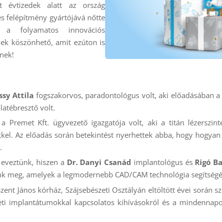
t évtizedek alatt az ország
s felépítmény gyártójává nőtte
a folyamatos innovációs
nek köszönhető, amit ezúton is
őnek!
sy Attila
fogszakorvos, paradontológus volt, aki előadásában a
latébresztő volt.
 a Premet Kft. ügyvezető igazgatója volt, aki a titán lézerszi
kel. Az előadás során betekintést nyerhettek abba, hogy hogyan f
.
e eveztünk, hiszen a
Dr. Danyi Csanád
implantológus és
Rigó Ba
nk meg, amelyek a legmodernebb CAD/CAM technológia segítségév
ent János kórház, Szájsebészeti Osztályán eltöltött évei során szer
eti implantátumokkal kapcsolatos kihívásokról és a mindennapo