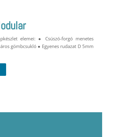
odular
lapkészlet elemei: ● Csúszó-forgó menetes
Páros gömbcsukló ● Egyenes rudazat D 5mm