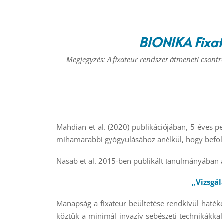
BIONIKA Fixat
Megjegyzés: A fixateur rendszer átmeneti csontr
Mahdian et al. (2020) publikációjában, 5 éves p
mihamarabbi gyógyulásához anélkül, hogy befol
Nasab et al. 2015-ben publikált tanulmányában a
„Vizsgá
Manapság a fixateur beültetése rendkívül hatéko
köztük a minimál invazív sebészeti technikákkal