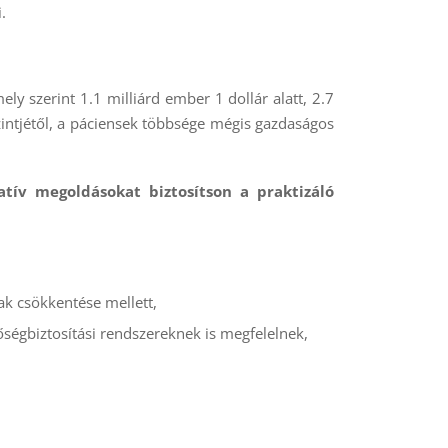
.
ly szerint 1.1 milliárd ember 1 dollár alatt, 2.7
szintjétől, a páciensek többsége mégis gazdaságos
atív megoldásokat biztosítson a praktizáló
ak csökkentése mellett,
őségbiztosítási rendszereknek is megfelelnek,