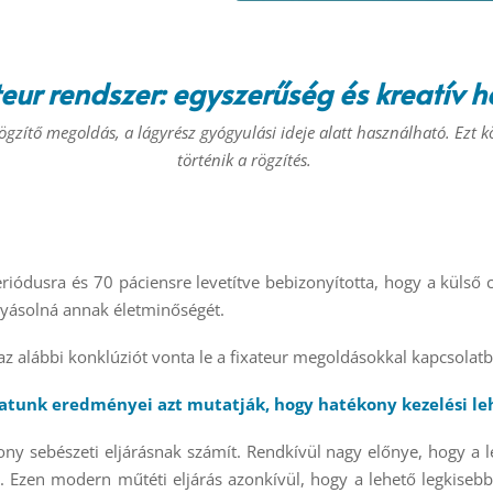
eur rendszer: egyszerűség és kreatív 
ögzítő megoldás, a lágyrész gyógyulási ideje alatt használható. Ezt 
történik a rögzítés.
eriódusra és 70 páciensre levetítve bebizonyította, hogy a külső
yásolná annak életminőségét.
z alábbi konklúziót vonta le a fixateur megoldásokkal kapcsolat
latunk eredményei azt mutatják, hogy hatékony kezelési le
ny sebészeti eljárásnak számít. Rendkívül nagy előnye, hogy a l
. Ezen modern műtéti eljárás azonkívül, hogy a lehető legkisebb 