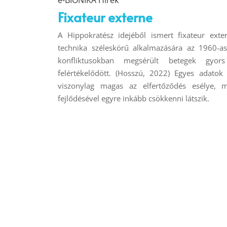
e-BIONIKA Hírek
Fixateur externe
A Hippokratész idejéből ismert fixateur exter
technika széleskörű alkalmazására az 1960-a
konfliktusokban megsérült betegek gyor
felértékelődött. (Hosszú, 2022) Egyes adatok 
viszonylag magas az elfertőződés esélye, 
fejlődésével egyre inkább csökkenni látszik.