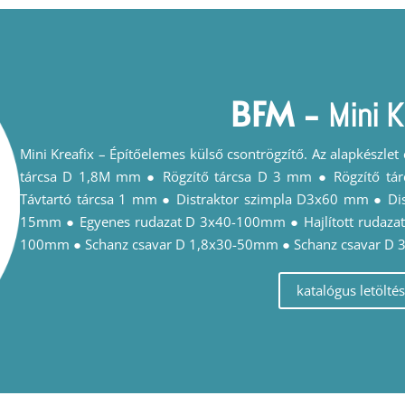
BFM
-
Mini K
Mini Kreafix – Építőelemes külső csontrögzítő. Az alapkészlet
tárcsa D 1,8M mm ● Rögzítő tárcsa D 3 mm ● Rögzítő tá
Távtartó tárcsa 1 mm ● Distraktor szimpla D3x60 mm ● D
15mm ● Egyenes rudazat D 3x40-100mm ● Hajlított rudaza
100mm ● Schanz csavar D 1,8x30-50mm ● Schanz csavar D
katalógus letöltés