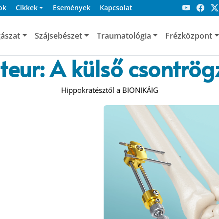
ok
Cikkek
Események
Kapcsolat
ászat
Szájsebészet
Traumatológia
Frézközpont
teur: A külső csontrög
Hippokratésztől a BIONIKÁIG