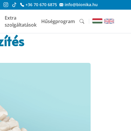
+36 70 670 6875
info@bionika.hu
Extra
Hűségprogram
szolgáltatások
zítés