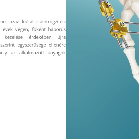
ne, azaz külső csontrögzítési
s évek végén, főként háborús
s kezelése érdekében újra
szerint egyszerűsége ellenére
mely az alkalmazott anyagok