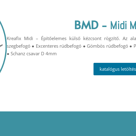
BMD
-
Midi M
Kreafix Midi – Építőelemes külső kézcsont rögzítő. Az a
szegbefogó ● Excenteres rúdbefogó ● Gömbös rúdbefogó ● 
● Schanz csavar D 4mm
katalógus letöltés