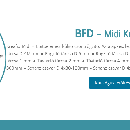
BFD
-
Midi K
Kreafix Midi – Építőelemes külső csontrögzítő. Az alapkészl
tárcsa D 4M mm ● Rögzítő tárcsa D 5 mm ● Rögzítő tárcsa D
tárcsa 1 mm ● Távtartó tárcsa 2 mm ● Távtartó tárcsa 4 
300mm ● Schanz csavar D 4x80-120mm ● Schanz csavar D
katalógus letöltés