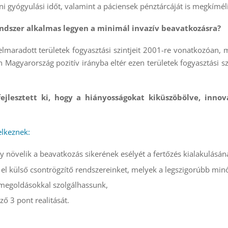
ni gyógyulási időt, valamint a páciensek pénztárcáját is megkíméli
rendszer alkalmas legyen a minimál invazív beavatkozásra?
elmaradott területek fogyasztási szintjeit 2001-re vonatkozóan, me
n Magyarország pozitív irányba eltér ezen területek fogyasztási 
ejlesztett ki, hogy a hiányosságokat kiküszöbölve, innov
elkeznek:
y növelik a beavatkozás sikerének esélyét a fertőzés kialakulásán
uk el külső csontrögzítő rendszereinket, melyek a legszigorúbb min
 megoldásokkal szolgálhassunk,
ző 3 pont realitását.