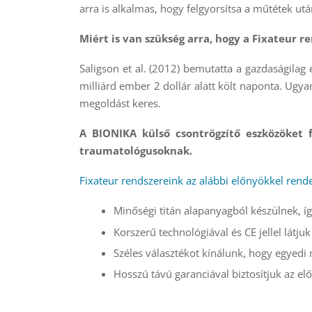
arra is alkalmas, hogy felgyorsítsa a műtétek utá
Miért is van szükség arra, hogy a Fixateur 
Saligson et al. (2012) bemutatta a gazdaságilag 
milliárd ember 2 dollár alatt költ naponta. Ugya
megoldást keres.
A BIONIKA külső csontrögzítő eszközöket f
traumatológusoknak.
Fixateur rendszereink az alábbi előnyökkel rend
Minőségi titán alapanyagból készülnek, íg
Korszerű technológiával és CE jellel látj
Széles választékot kínálunk, hogy egyedi
Hosszú távú garanciával biztosítjuk az elő