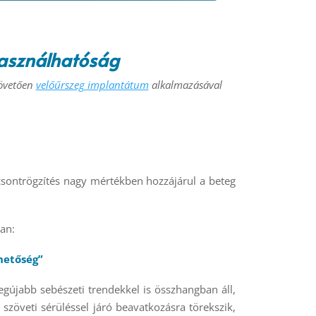
használhatóság
követően
velőűrszeg implantátum
alkalmazásával
 csontrögzítés nagy mértékben hozzájárul a beteg
ban:
hetőség”
egújabb sebészeti trendekkel is összhangban áll,
szöveti sérüléssel járó beavatkozásra törekszik,