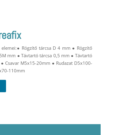
reafix
et elemei:● Rögzítő tárcsa D 4 mm ● Rögzítő
 5M mm ● Távtartó tárcsa 0,5 mm ● Távtartó
mm ● Csavar M5x15-20mm ● Rudazat D5x100-
 4x70-110mm