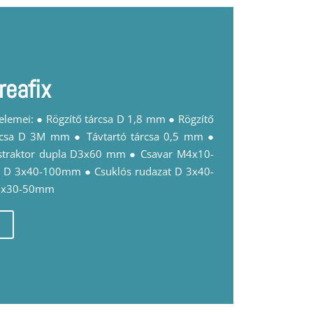
reafix
 elemei: ● Rögzítő tárcsa D 1,8 mm ● Rögzítő
rcsa D 3M mm ● Távtartó tárcsa 0,5 mm ●
istraktor dupla D3x60 mm ● Csavar M4x10-
t D 3x40-100mm ● Csuklós rudazat D 3x40-
 3x30-50mm