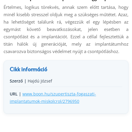
Értelmes, logikus törekvés, annak szem előtt tartása, hogy
minél kisebb stresszel oldjuk meg a szükséges műtétet. Azaz,
ha lehetőséget találunk rá, végezzük el egy lépésben az
egymást követő beavatkozásokat, jelen esetben a
csontpótlást és a implantációt. Ezzel a céllal fejlesztettük a
titán hálók új generációját, mely az implantátumhoz
csavarozva biztonságos védelmet nyújt a csontpótláshoz.
Cikk információ
Szerző |
Hajdú József
URL |
www.boon.hu/szupertiszta-fogaszati-
implantatumok-miskolcrol/2796950