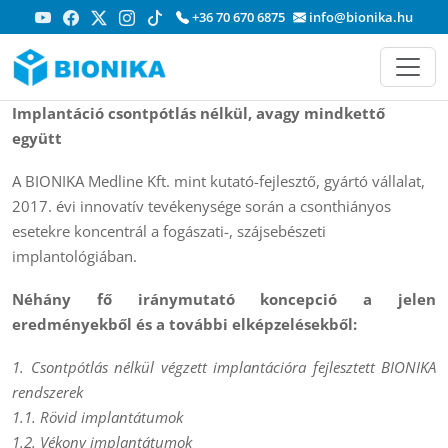
+36 70 670 6875
info@bionika.hu
Implantáció csontpótlás nélkül, avagy mindkettő
együtt
A BIONIKA Medline Kft. mint kutató-fejlesztő, gyártó vállalat,
2017. évi innovatív tevékenysége során a csonthiányos
esetekre koncentrál a fogászati-, szájsebészeti
implantológiában.
Néhány fő iránymutató koncepció a jelen
eredményekből és a további elképzelésekből:
1. Csontpótlás nélkül végzett implantációra fejlesztett BIONIKA
rendszerek
1.1. Rövid implantátumok
1.2. Vékony implantátumok