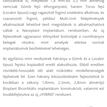
változatokat is, melyekkel 1,8 mm-től 3,3 mm átmérőig
nemcsak Gömb fejű elhorganyzást, hanem Torus fejű
(Locator típusú) vagy ragasztott fogmű viselésére alkalmas, és
csavarozott fogmű, például Multi-Unit felépítmények
alkalmazását lehetővé tevő megoldások is alkalmazhatóvá
váltak a Nanoplant implantátum rendszerben. Az új
fejlesztések ugyanazon előnyöket biztosítják a csonthiányos
betegek részére, mint amelyek elérése normál
implantátumok beültetésével lehetséges.
Az egyfázisú mini rendszerek hátránya a Gömb és a Locator
típusú fejrész kopásából eredő alakváltozás. Ebből eredően
rövidebb-hosszabb idő alatt működési rendellenességek
léphetnek fel. Ezen hátrány kiküszöbölésére fejlesztettük ki
korábban a vékony 1,8mm, 2,3mm, 2,8mm átmérőjű
Bioplant Bicortikális implantátum konstrukciót, valamint ezt
továbbfejlesztve az új „HYBRID” rendszert.