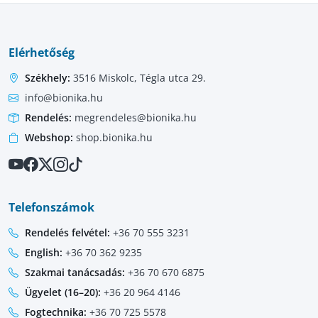
Elérhetőség
Székhely:
3516 Miskolc, Tégla utca 29.
info@bionika.hu
Rendelés:
megrendeles@bionika.hu
Webshop:
shop.bionika.hu
Telefonszámok
Rendelés felvétel:
+36 70 555 3231
English:
+36 70 362 9235
Szakmai tanácsadás:
+36 70 670 6875
Ügyelet (16–20):
+36 20 964 4146
Fogtechnika:
+36 70 725 5578