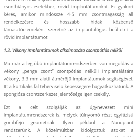
csonthiányos esetekhez, rövid implantátumokat. Ez gyakori
kérés, amikor mindössze 4-5 mm csontmagasság áll
rendelkezésre és hosszabb hidak közbenső
támasztóelemeként szeretné az implantológus beültetni a
rövid implantátumot.
1.2. Vékony implantátumok alkalmazása csontpótlás nélkül
Ma már a legtöbb implantátumrendszerben van megoldás a
vékony „penge csont” csontpótlás nélküli implantálására
vékony, 3,3 mm alatti átmérőjű implantátumok segítségével.
Itt a kortikális fal teherviselő képességére hagyatkozhatunk. A
spongióza csontszerkezet jelentősége igen csekély.
Ezt a célt szolgálják az úgynevezett mini
implantátumrendszerek is, melyek túlnyomó részt egyfázisú
gömbfejű geometriák. Ilyen például a Nanoplant
rendszerünk. A közelmúltban kidolgoztuk azokat a