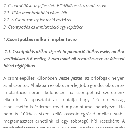
2. Csontpótláshoz fejlesztett BIONIKA eszközrendszerek
2.1. Titán membránháló választék
2.2. A Csonttranszplantáció eszközei
3. Csontpótlás és implantáció egy lépésben
1.Csontpótlás nélküli implantáció
1.1. Csontpótlás nélkül végzett implantáció tipikus esete, amikor
vertikálisan 5-6 esetleg 7 mm csont áll rendelkezésre az állcsont
hátsó régiójában.
A csontleépülés különösen veszélyezteti az őrlőfogak helyén
az állcsontot. Általában ez okozza a legtöbb gondot okozza az
implantáció során, különösen ha csontpótlást szeretnénk
elkerülni. A tapasztalat azt mutatja, hogy 4-6 mm vastag
csont esetén is érdemes rövid implantátumot behelyezni, Ha
nem is 100% a siker, kellő osseointegráció mellett stabil
megtámasztást érhetünk el egy többtagú híd részeként. A