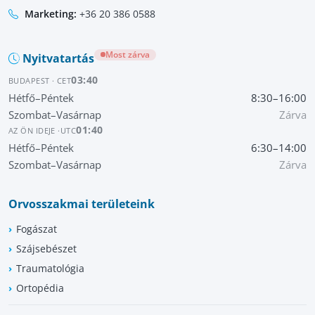
Marketing:
+36 20 386 0588
Most zárva
Nyitvatartás
03:40
BUDAPEST · CET
Hétfő–Péntek
8:30–16:00
Szombat–Vasárnap
Zárva
01:40
AZ ÖN IDEJE ·
UTC
Hétfő–Péntek
6:30–14:00
Szombat–Vasárnap
Zárva
Orvosszakmai területeink
Fogászat
Szájsebészet
Traumatológia
Ortopédia