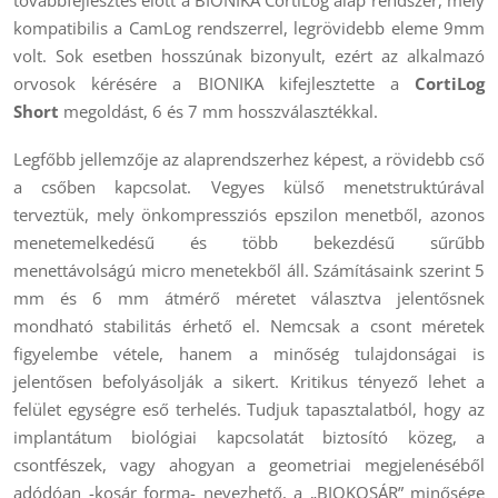
továbbfejlesztés előtt a BIONIKA CortiLog alap rendszer, mely
kompatibilis a CamLog rendszerrel, legrövidebb eleme 9mm
volt. Sok esetben hosszúnak bizonyult, ezért az alkalmazó
orvosok kérésére a BIONIKA kifejlesztette a
CortiLog
Short
megoldást, 6 és 7 mm hosszválasztékkal.
Legfőbb jellemzője az alaprendszerhez képest, a rövidebb cső
a csőben kapcsolat. Vegyes külső menetstruktúrával
terveztük, mely önkompressziós epszilon menetből, azonos
menetemelkedésű és több bekezdésű sűrűbb
menettávolságú micro menetekből áll. Számításaink szerint 5
mm és 6 mm átmérő méretet választva jelentősnek
mondható stabilitás érhető el. Nemcsak a csont méretek
figyelembe vétele, hanem a minőség tulajdonságai is
jelentősen befolyásolják a sikert. Kritikus tényező lehet a
felület egységre eső terhelés. Tudjuk tapasztalatból, hogy az
implantátum biológiai kapcsolatát biztosító közeg, a
csontfészek, vagy ahogyan a geometriai megjelenéséből
adódóan -kosár forma- nevezhető, a „BIOKOSÁR” minősége