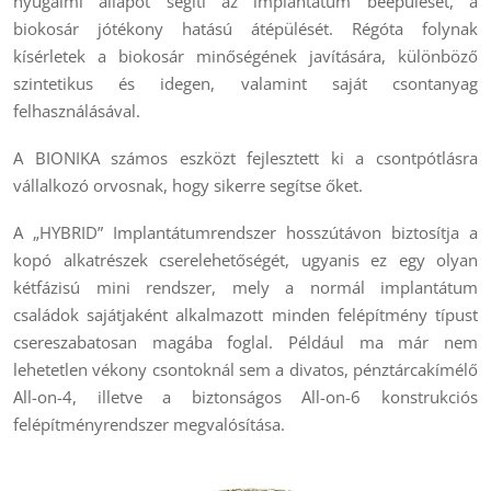
nyugalmi állapot segíti az implantátum beépülését, a
biokosár jótékony hatású átépülését. Régóta folynak
kísérletek a biokosár minőségének javítására, különböző
szintetikus és idegen, valamint saját csontanyag
felhasználásával.
A BIONIKA számos eszközt fejlesztett ki a csontpótlásra
vállalkozó orvosnak, hogy sikerre segítse őket.
A „HYBRID” Implantátumrendszer hosszútávon biztosítja a
kopó alkatrészek cserelehetőségét, ugyanis ez egy olyan
kétfázisú mini rendszer, mely a normál implantátum
családok sajátjaként alkalmazott minden felépítmény típust
csereszabatosan magába foglal. Például ma már nem
lehetetlen vékony csontoknál sem a divatos, pénztárcakímélő
All-on-4, illetve a biztonságos All-on-6 konstrukciós
felépítményrendszer megvalósítása.