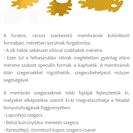
A furatos, rácsos szerkezetű membránok különböző
formában, méretben kerülnek forgalomba.
·
A sík hálók sebészeti ollóval szabhatók méretre.
·
Ezen túl a felhasználási célnak megfelelően gyárilag előre
méretre szabott speciális formák is kaphatók. A membránok
titán szegecsekkel rögzíthetők, szegecsbehelyező műszer
segítségével.
A membrán szegecseknek több fajtáját fejlesztettük ki,
melyeket elképzelése szerint ki-ki megválaszthatja a feladat
bonyolultságának függvényében:
·
Laposfejű szegecs
·
Belső kulcsnyílású menetes szegecs
·
Keresztfejű, önmetsző kúpos szegecs-csavar