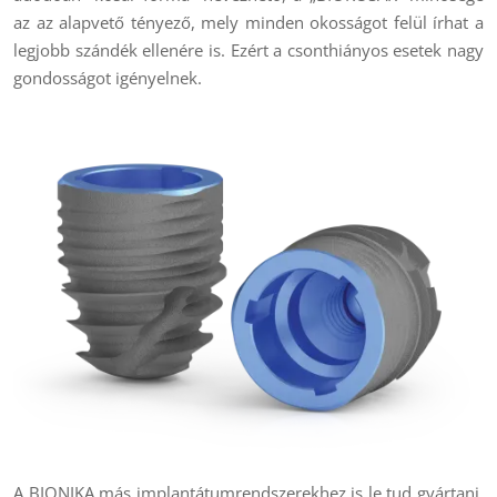
az az alapvető tényező, mely minden okosságot felül írhat a
legjobb szándék ellenére is. Ezért a csonthiányos esetek nagy
gondosságot igényelnek.
A BIONIKA más implantátumrendszerekhez is le tud gyártani,