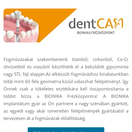
Fogművázakat szakembereink titánból, cirkonból, Co-Cr
ötvözetből és viaszból készíthetik el a beküldött gipszminta
vagy STL fájl alapján.Az elkészült fogművázhoz kínálatunkban
több mint 60 féle geometria közül válaszhat felépítményt. Így
Önnek csak a tökéletes esztétikára kell összpontosítania a
többit bízza a BIONIKA Frézközpontra! A BIONIKA
implantátum gyár az Ön partnere a nagy szériában gyártott,
az egyedi vagy akár ismeretlen felépítmények gyártásától a
tervezésen át a fogművázak előállításáig.