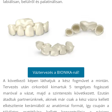
labiálisan, belülről és palatinálisan.
Váztervezés a BIONIKA-nál!
A következő képen láthatjuk a kész fogművet a mintán.
Tervezés után cirkonból kimartuk 5 tengelyes fogászati
maróval a vázat, majd a szinterezés következett. Ezután
átadtuk partnerünknek, akinek már csak a kész vázra kellett
elkészítenie kerámiából az anatómiai formát, így csupán a
tökéletes esztétikára kellett koncentrálnia a páciens