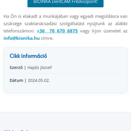
BIOINKA DentCAM Frézközpont!
Ha Ön is elakadt a munkájában vagy egyedi megoldásra van
szüksége szaktanácsadási szolgáltatást nyújtunk az alábbi
telefonszámon:
+36 70 670 6875
vagy írjon üzenetet az
info@bionika.hu
címre.
Cikk információ
Szerző |
Hajdú József
Dátum |
2024.05.02.