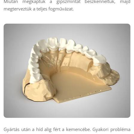
Miután megkaptuk a gipszmintát beszkenneltük, majd
megterveztük a teljes fogművázat.
Gyártás után a híd alig fért a kemencébe. Gyakori probléma