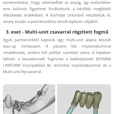
szinterezéskor, hogy vetemedhet az anyag, így esetünkben
erre különös figyelmet fordítottunk a későbbi megfelelő
illeszkedés érdekében. A körhidat cirkonból készítettük el,
amely ezután a partnerünkhöz került leplezés céljából.
3. eset - Multi-unit csavarral rögzített fogmű
Egyik partnerünktől kaptunk egy multi-unit alapra készült
wax-up mintázatot. A páciens két implantátummal
rendelkezett, amikre híd pótlást szeretett volna. A képeken
látható a beszekennelt fogminta a belehelyezett BIONIKA
UNIFORM (Compatible) AC technikai implantátummal és a
Multi-unit fejcsavarral.