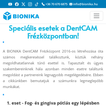
+36 70 670 6875
info@bionika.hu
Speciális esetek a DentCAM
Frézközpontban!
A BIONIKA DentCAM Frézközpont 2016-os létrehozása óta
számos megkereséssel találkoztunk, köztük néhány
megoldhatatlannak tűnő esettel is. Tapasztalt és ügyes
szakembereinknek hála azonban minden esetre találtunk
megoldást a partnereink legnagyobb megelégedésére. Ebben
a cikkünkben bemutatjuk a számunkra legmeglepőbb
munkákat.
1. eset - Fog- és gingiva pótlás egy lépésben