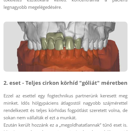
legnagyobb megelégedésére.
2. eset - Teljes cirkon körhíd "góliát" méretben
Ezzel az esettel egy fogtechnikus partnerünk keresett meg
minket. Idős hölgypáciens átlagostól nagyobb száj­mérettel
rendelkezett és teljes körhidas fogpótlást szeretett volna, de
sokan nem vállalták el ezt a munkát.
Ezután került hozzánk ez a „megoldhatatlannak” tűnő eset is.