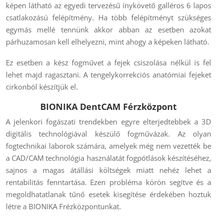
képen látható az egyedi tervezésű ínykövető galléros 6 lapos
csatlakozású felépítmény. Ha több felépítményt szükséges
egymás mellé tennünk akkor abban az esetben azokat
párhuzamosan kell elhelyezni, mint ahogy a képeken látható.
Ez esetben a kész fogművet a fejek csiszolása nélkül is fel
lehet majd ragasztani. A tengelykorrekciós anatómiai fejeket
cirkonból készítjük el.
BIONIKA DentCAM Férzközpont
A jelenkori fogászati trendekben egyre elterjedtebbek a 3D
digitális technológiával készülő fogművázak. Az olyan
fogtechnikai laborok számára, amelyek még nem vezették be
a CAD/CAM technológia használatát fogpótlások készítéséhez,
sajnos a magas átállási költségek miatt nehéz lehet a
rentabilitás fenntartása. Ezen probléma körön segítve és a
megoldhatatlanak tűnő esetek kisegítése érdekében hoztuk
létre a BIONIKA Frézközpontunkat.