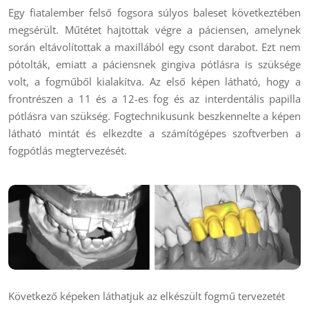
Egy fiatalember felső fogsora súlyos baleset következtében
megsérült. Műtétet hajtottak végre a páciensen, amelynek
során eltávolítottak a maxillából egy csont darabot. Ezt nem
pótolták, emiatt a páciensnek gingiva pótlásra is szüksége
volt, a fogműből kialakítva. Az első képen látható, hogy a
frontrészen a 11 és a 12-es fog és az interdentális papilla
pótlásra van szükség. Fogtechnikusunk beszkennelte a képen
látható mintát és elkezdte a számítógépes szoftverben a
fogpótlás megtervezését.
Következő képeken láthatjuk az elkészült fogmű tervezetét