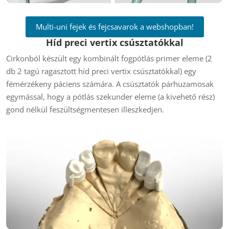
Multi-uni fejek és fejcsavarok a webshopban!
Híd preci vertix csúsztatókkal
Cirkonból készült egy kombinált fogpótlás primer eleme (2
db 2 tagú ragasztott híd preci vertix csúsztatókkal) egy
fémérzékeny páciens számára. A csúsztatók párhuzamosak
egymással, hogy a pótlás szekunder eleme (a kivehető rész)
gond nélkül feszültségmentesen illeszkedjen.