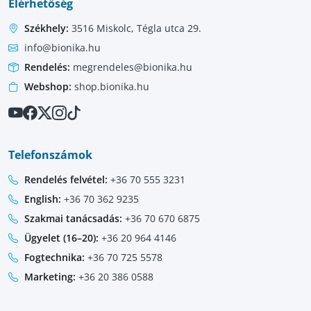
Elérhetőség
Székhely:
3516 Miskolc, Tégla utca 29.
info@bionika.hu
Rendelés:
megrendeles@bionika.hu
Webshop:
shop.bionika.hu
Telefonszámok
Rendelés felvétel:
+36 70 555 3231
English:
+36 70 362 9235
Szakmai tanácsadás:
+36 70 670 6875
Ügyelet (16–20):
+36 20 964 4146
Fogtechnika:
+36 70 725 5578
Marketing:
+36 20 386 0588