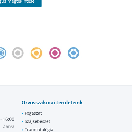
gus megtekintése!
Orvosszakmai területeink
Fogászat
0–16:00
Szájsebészet
Zárva
Traumatológia