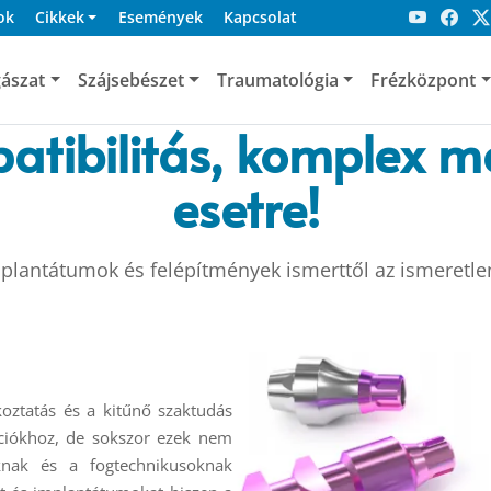
ok
Cikkek
Események
Kapcsolat
ászat
Szájsebészet
Traumatológia
Frézközpont
atibilitás, komplex 
esetre!
plantátumok és felépítmények ismerttől az ismeretle
koztatás és a kitűnő szaktudás
ációkhoz, de sokszor ezek nem
knak és a fogtechnikusoknak