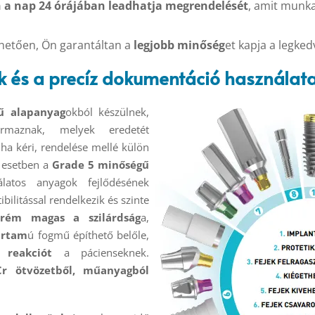
 nap 24 órájában leadhatja megrendelését
, amit munka
etően, Ön garantáltan a
legjobb minőség
et kapja a legke
k és a precíz dokumentáció használata
ű alapanyag
okból készülnek,
maznak, melyek eredetét
 ha kéri, rendelése mellé külön
 esetben a
Grade 5 minőségű
latos anyagok fejlődésének
ilitással rendelkezik és szinte
trém magas a szilárdság
a,
artam
ú fogmű építhető belőle,
 reakciót
a pácienseknek.
r ötvözetből, műanyagból