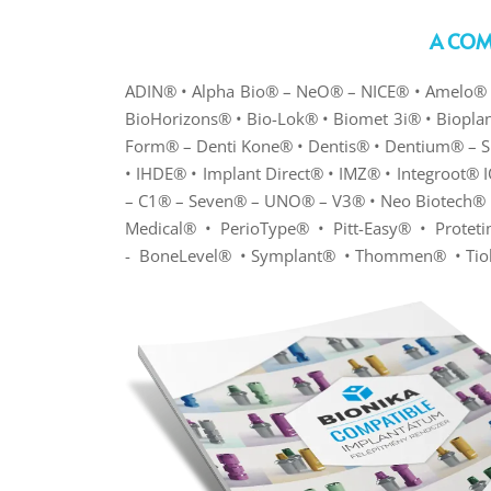
A COMP
ADIN® • Alpha Bio® – NeO® – NICE®
•
Amelo
®
BioHorizons® • Bio-Lok® • Biomet 3i® • Biop
Form
®
–
Denti Kone®
•
Dentis
®
•
Dentium®
–
S
•
IHDE®
•
Implant Direct® • IMZ® • Integroot
®
I
– C1® – Seven®
–
UNO® – V3® •
Neo Biotech
®
Medical
® •
PerioType® • Pitt-Easy® •
Protet
-
BoneLevel® •
Symplant
®
•
Thommen® •
Tio