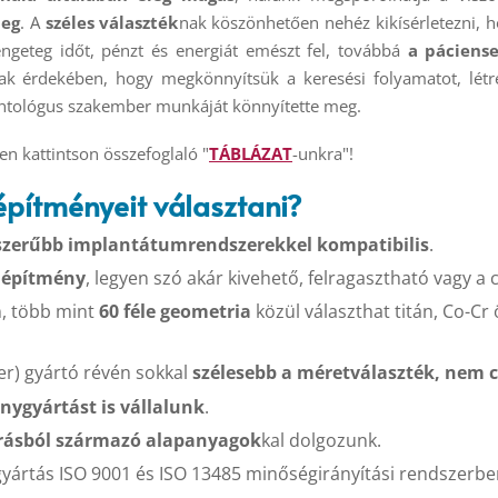
meg
. A
széles választék
nak köszönhetően nehéz kikísérletezni, 
engeteg időt, pénzt és energiát emészt fel, továbbá
a páciens
k érdekében, hogy megkönnyítsük a keresési folyamatot, létr
antológus szakember munkáját könnyítette meg.
en kattintson összefoglaló "
TÁBLÁZAT
-unkra"!
építményeit választani?
zerűbb implantátumrendszerekkel kompatibilis
.
elépítmény
, legyen szó akár kivehető, felragasztható vagy 
, több mint
60 féle geometria
közül választhat titán, Co-C
r) gyártó révén sokkal
szélesebb a méretválaszték, nem 
nygyártást is vállalunk
.
rásból származó alapanyagok
kal dolgozunk.
 gyártás ISO 9001 és ISO 13485 minőségirányítási rendszerbe