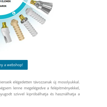
ány a webshop!
cienseik elégedetten távozzanak új mosolyukkal.
 mégsem lenne megelégedve a felépítményekkel,
ugodt szívvel kipróbálhatja és használhatja a