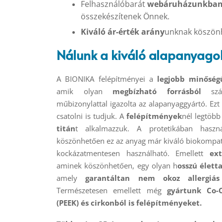
Felhasználóbarát
webáruházunkban a
összekészítenek Önnek.
Kiváló ár-érték arány
unknak köszönh
Nálunk a kiváló alapanyago
A BIONIKA felépítményei a
legjobb minőség
amik olyan
megbízható forrásból
szár
műbizonylattal igazolta az alapanyaggyártó. Ezt
csatolni is tudjuk. A
felépítmények
nél legtöbb
titán
t alkalmazzuk. A protetikában haszná
köszönhetően ez az anyag már kiváló biokompatib
kockázatmentesen használható. Emellett
ex
aminek köszönhetően, egy olyan h
osszú élett
amely
garantáltan nem okoz allergiás
Természetesen emellett még
gyártunk Co-C
(PEEK) és cirkonból is felépítményeket.