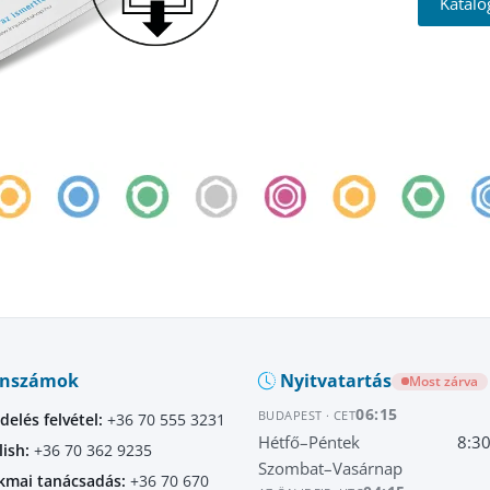
Kataló
onszámok
Nyitvatartás
Most zárva
06:15
BUDAPEST · CET
delés felvétel:
+36 70 555 3231
Hétfő–Péntek
8:3
lish:
+36 70 362 9235
Szombat–Vasárnap
kmai tanácsadás:
+36 70 670