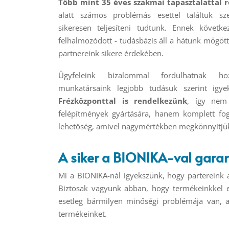
Több mint 35 éves szakmai tapasztalattal 
alatt számos problémás esettel találtuk 
sikeresen teljesíteni tudtunk. Ennek követk
felhalmozódott - tudásbázis áll a hátunk mögöt
partnereink sikere érdekében.
Ügyfeleink bizalommal fordulhatnak ho
munkatársaink legjobb tudásuk szerint igyeke
Frézközponttal is rendelkezünk
, így nem
felépítmények gyártására, hanem komplett fog
lehetőség, amivel nagymértékben megkönnyítjü
A siker a BIONIKA-val garan
Mi a BIONIKA-nál igyekszünk, hogy partereink a
Biztosak vagyunk abban, hogy termékeinkkel e
esetleg bármilyen minőségi problémája van, a
termékeinket.