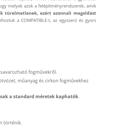
hogy melyek azok a felépítményrendszerek, amik
ek türelmetlenek, ezért azonnali megoldást
ehoztuk a COMPATIBLE-t, az egyszerű és gyors
a csavarozható fogművekről.
r ötvözet, műanyag és cirkon fogművekhez
csak a standard méretek kaphatók
.
n történik.