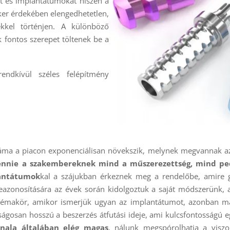
t és implantátumokat hiszen a
iker érdekében elengedhetetlen,
kkel történjen. A különböző
 fontos szerepet töltenek be a
endkívül széles felépítmény
ma a piacon exponenciálisan növekszik, melynek megvannak az 
lennie a szakembereknek mind a műszerezettség, mind pe
antátumok
kal a szájukban érkeznek meg a rendelőbe, amire g
azonosítására az évek során kidolgoztuk a saját módszerünk, a
lémakör, amikor ismerjük ugyan az implantátumot, azonban má
gosan hosszú a beszerzés átfutási ideje, ami kulcsfontosságú e
nala általában elég magas
, nálunk megspórolhatja a viszon