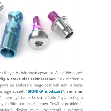
előnyei és hátrányai egyaránt. A sokféleségnek
dig a szaktudás tekintetében
. Sok esetben a
yors és szakszerű megoldást kell adni a hazai
z úgynevezett "
BIONIKA módszert
",
ami már
r nem gyártanak hozzá felépítményt, esetleg a
gy külföldi páciens esetében. További problémát
teladói díjakat, mivel közvetlenül a gyártótól