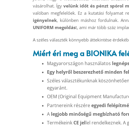
vásárolhat. Így
velünk időt és pénzt spórol 
valóban megfelelőek. Ez a kutatási folyamat r
igényelnek
, különben máshoz fordulnak. Anna
UNIFORM megoldás
t, ami már több száz impl
A széles választék könnyebb áttekintése érdekéb
Miért éri meg a BIONIKA fel
Magyarországon használatos
legnéps
Egy helyről beszerezhető minden f
Széles választékunknak köszönhetően
egyaránt.
OEM (Original Equipment Manufacture
Partnereink részére
egyedi felépítmé
A
legjobb minőségű megbízható for
Termékeink
CE jel
lel rendelkeznek. A