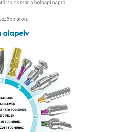
társaink már a holnapi napra
dvezőbb áron.
 alapelv