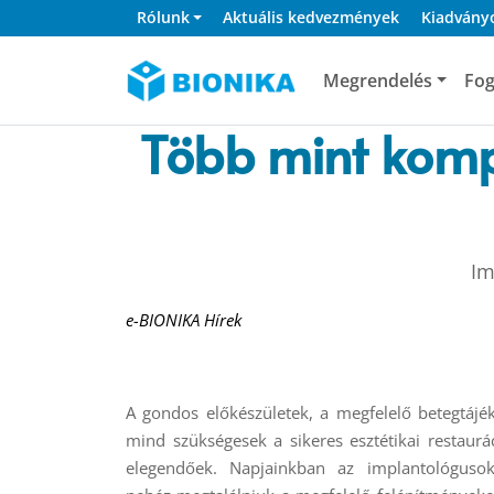
Rólunk
Aktuális kedvezmények
Kiadvány
Megrendelés
Fog
Több mint komp
Im
e-BIONIKA Hírek
A gondos előkészületek, a megfelelő betegtájé
mind szükségesek a sikeres esztétikai restaur
elegendőek. Napjainkban az implantológuso