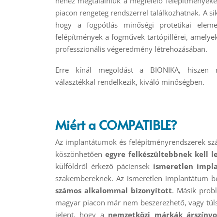
nehéz megtalálniuk a megfelelő felépítményeke
piacon rengeteg rendszerrel találkozhatnak. A s
hogy a fogpótlás minőségi protetikai eleme
felépítmények a fogművek tartópillérei, amelyek
professzionális végeredmény létrehozásában.
Erre kínál megoldást a BIONIKA, hiszen r
választékkal rendelkezik, kiváló minőségben.
Miért a COMPATIBLE?
Az implantátumok és felépítményrendszerek szá
köszönhetően
egyre felkészültebbnek kell 
külföldről érkező páciensek
ismeretlen impl
szakembereknek. Az ismeretlen implantátum be
számos alkalommal bizonyított
. Másik prob
magyar piacon már nem beszerezhető, vagy túlsá
jelent, hogy a
nemzetközi márkák árszínvo