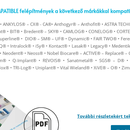
ATIBLE felépítmények a következő márkákkal kompatib
• ANKYLOS®
–
CX
®
- CA
®
• Anthogyr® – Anthofit® • ASTRA TEC
lant® • BIT® • Bredent® – SKY® • CAMLOG® • CONELOG® • CORTE
uperline
®
•
DIO® – SM® – UF® • Dynamic® • FAIR TWO® • Fere
Q® •
Intralock
® •
iSy® • Kontact®
•
Lasak
®
• Legacy® • Medenti
•
Neodent® • Neoss® • Nobel Biocare® – ACTIVE® – Replace® –
im
®
•
Q-Implant®
•
REVOIS® • Sanatmetal® • SGS® – D® •
lox® • TRI-Log® • Uniplant® • Vital Wieland® • XiVE® – O® • Zi
További részletekért t