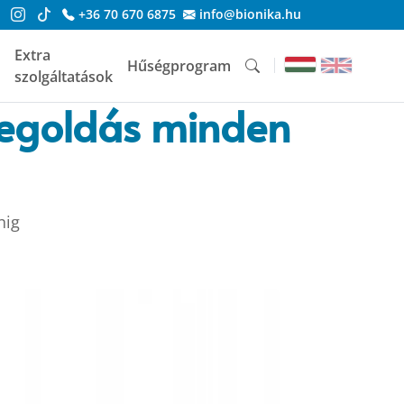
+36 70 670 6875
info@bionika.hu
Extra
Hűségprogram
szolgáltatások
megoldás minden
nig