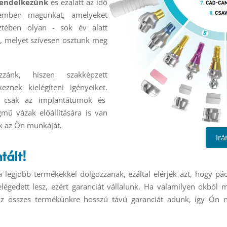
rendelkezünk
és ezalatt az idő
szemben magunkat, amelyeket
eztében olyan - sok év alatt
t, melyet szívesen osztunk meg
zzánk, hiszen szakképzett
znek kielégíteni igényeiket.
 csak az implantátumok és
mű vázak előállítására is van
k az Ön munkáját.
Ir
tált!
 legjobb termékekkel dolgozzanak, ezáltal elérjék azt, hogy pá
légedett lesz, ezért garanciát vállalunk. Ha valamilyen okból
z összes termékünkre hosszú távú garanciát adunk, így Ön ny