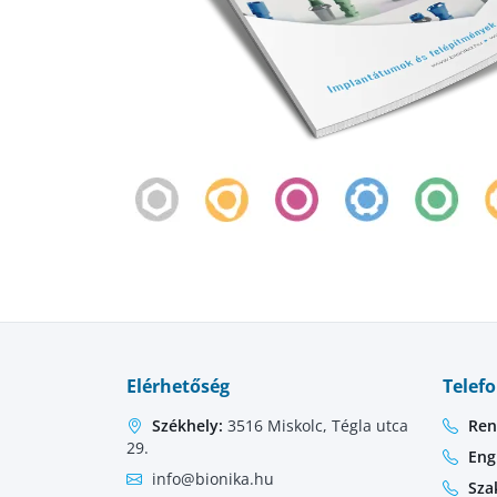
Elérhetőség
Telef
Székhely:
3516 Miskolc, Tégla utca
Ren
29.
Eng
info@bionika.hu
Sza